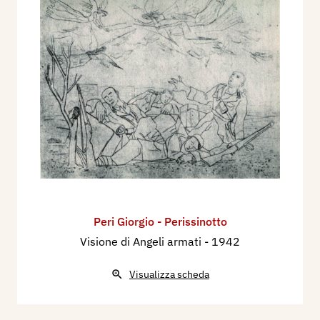
1943 - Catalogo della Quarta Mostra Sindacale
Triveneta Trentaquattresima dell'Opera
Bevilacqua La Masa, Venezia, Le Tre Venezie. p.
21.
1955 - Luigi Servolini, Dizionario Illustrato degli
incisori italiani moderni e contemporanei,
Milano, Gorlich, p. 630.
1957 - Incisori veneti contemporanei, a cura di
Giuseppe Mazzotti, catalogo mostra, Treviso,
pp.nn.
1996 - La Biennale di Venezia. Le Esposizioni
Peri Giorgio - Perissinotto
Internazionali d’Arte 1895-1995, Venezia,
Visione di Angeli armati
- 1942
Electa, p. 572/573.
Visualizza scheda