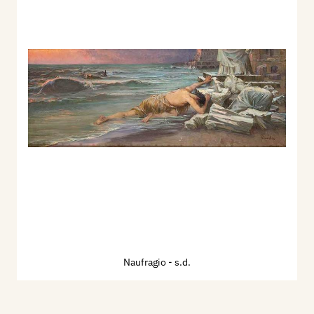
Naufragio
- s.d.