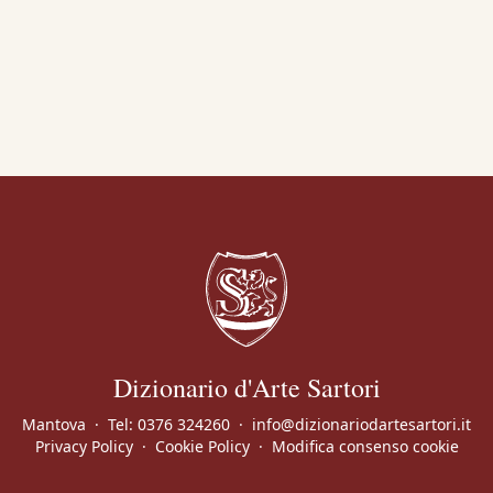
ezia, con 2 dipinti
ino, Esposizione
alogo mostra, p. 29, n.
ernazionale d'Arte della
ostra, p. 67.
ternazionale d'Arte
logo mostra, p. 66.
a Prima Mostra del
Arti (Firenze), Genova -
Dizionario d'Arte Sartori
 - Num.° 6 giugno - A
Mantova
·
Tel:
0376 324260
·
info@dizionariodartesartori.it
Privacy Policy
·
Cookie Policy
·
Modifica consenso cookie
nale Internazionale
 mostra, p. 154.