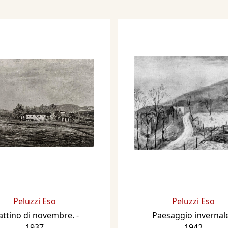
 Esposizione Biennale
zia, con i dipinti:
ambina povera, Bambino
nghe, Paesaggio
io estivo.
 Esposizione Biennale
ezia, con 5 dipinti
al 25 novembre 1937,
e di Parigi, con il
re.
obre 1937 XV, alla
to Nazionale Fascista
na Spagnola.
Peluzzi Eso
Peluzzi Eso
 Esposizione Biennale
ttino di novembre.
-
Paesaggio invernal
ezia, con 11 dipinti
1937
1942