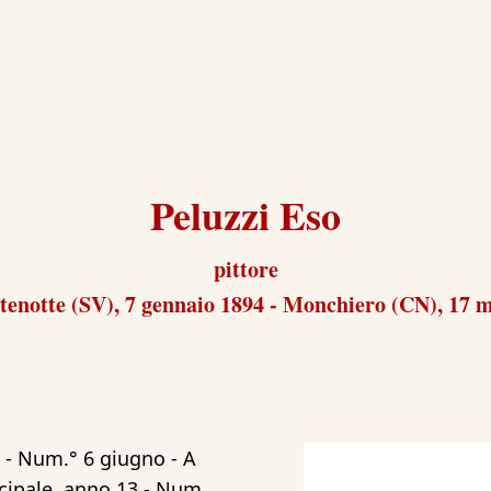
Peluzzi Eso
pittore
enotte (SV), 7 gennaio 1894 - Monchiero (CN), 17 
 - Num.° 6 giugno - A
cipale, anno 13 - Num.