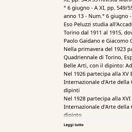
° 6 giugno - A XI, pp. 549/5
anno 13 - Num.° 6 giugno - 
Eso Peluzzi studia all'Acca
Torino dal 1911 al 1915, d
Paolo Gaidano e Giacomo 
Nella primavera del 1923 pa
Quadriennale di Torino, Es
Belle Arti, con il dipinto: 
Nel 1926 partecipa alla XV 
Internazionale d'Arte della 
dipinti
Nel 1928 partecipa alla XVI
Internazionale d'Arte della 
dipinto
Partecipa del 15 dicembre 
Leggi tutto
1930 alla Prima Mostra Regi