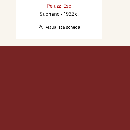
Peluzzi Eso
Internazionale d'Arte di Ven
Suonano
- 1932 c.
Bibliografia:
Visualizza scheda
1923 - Quadriennale di Tor
Nazionale di Belle Arti, cat
149.
1930 - XVII Esposizione Int
Città di Venezia, catalogo m
1932 - XVIII Esposizione In
della Città di Venezia, cata
1933 - Gli artisti liguri all
Sindacato Fascista di Belle 
Rivista Municipale, anno 13
XI, pp. 549/551.
1934 - XIX Esposizione Bien
d'Arte di Venezia, catalogo