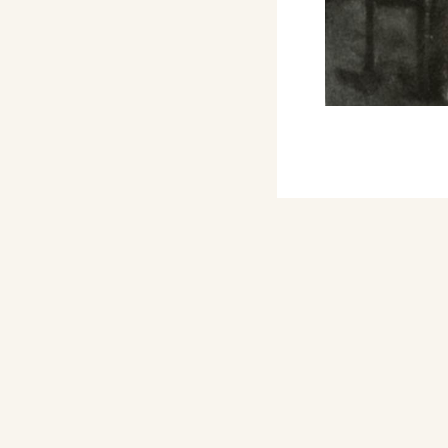
ista Belle Arti della
I Esposizione
Città di Venezia, con
avona, Nudo.
5 luglio 1932 X, alla
guria, del Sindacato
i della Liguria, a
II Esposizione
Città di Venezia, con i
ci, Montechiaro
Inverno a Santuario di
, Santuario di Savona.
ima Mostra del
Arti di Firenze, con un