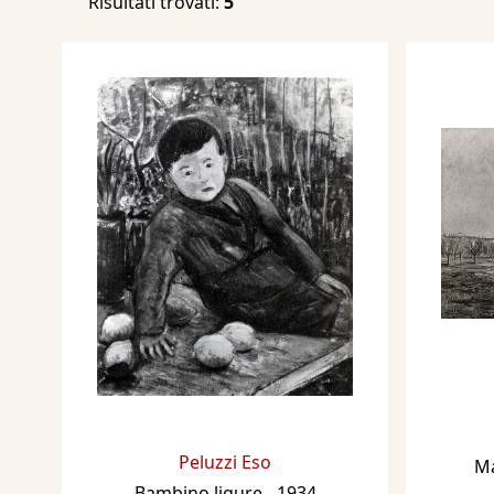
Risultati trovati:
5
Ritratto e un Paesaggio.
Nel 1934 partecipa alla XIX
Internazionale d'Arte di Vene
Vento e gelo in Liguria, B
ligure, Paesaggio delle La
invernale - Liguria, Paesagg
Nel 1936 partecipa alla XX
Internazionale d'Arte di Ven
È presente dal 25 maggio 
all'Esposizione Internazional
dipinto: Mattino di novemb
Partecipa nel settembre/ott
Seconda Mostra del Sindaca
Belle Arti a Napoli, Palazzi
Nel 1938 partecipa alla XXI
Peluzzi Eso
Ma
Internazionale d'Arte di Ven
Bambino ligure
- 1934