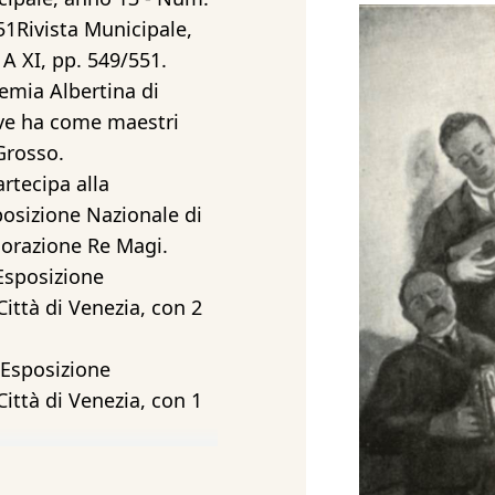
51Rivista Municipale,
A XI, pp. 549/551.
demia Albertina di
ove ha come maestri
Grosso.
rtecipa alla
posizione Nazionale di
Adorazione Re Magi.
Esposizione
Città di Venezia, con 2
 Esposizione
Città di Venezia, con 1
1929 al 31 gennaio
onale d’Arte Ligure,