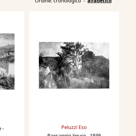
Ordine:
cronologico
-
alfabetico
Peluzzi Eso
e
-
Paesaggio ligure
- 1939