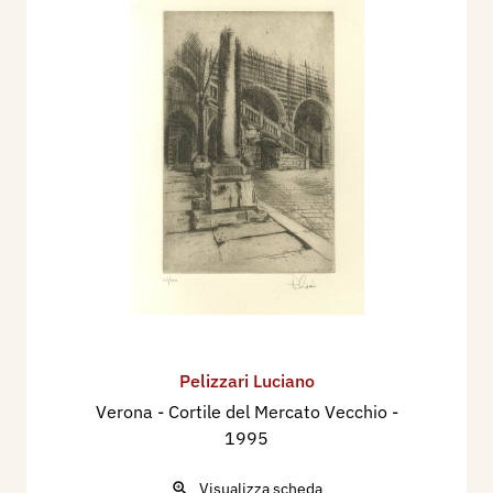
opere. Nel 1983 lavora nel Molise e a Termoli
esegue il Crocefisso che verrà installato nella
Cettedrale.
A Verona conosce lo stampatore tedesco Martino
Mardersteig e con lui nel 1977, 1978 e nel 1981
stampa quattro libri, di cui due dedicati all’opera
di Pietro Annigoni. Anche il catalogo che
accompagnerà nel 1985 le mostre in Germania
sarà stampato dalle Stamperia Valdonega. Nel
1981 il suo libro “Viaggio a Venezia” è
presentato a New York al The Metropolitan
Museum of Art in occasione dell’esposizione:
“The Mardersteigs Work in the Stamperia
Pelizzari Luciano
Valdonega”.
Verona - Cortile del Mercato Vecchio
-
Dall’aprile del 1985 fino all’estate dell’anno dopo
1995
vive in Germania, dove, con la collaborazione del
Visualizza scheda