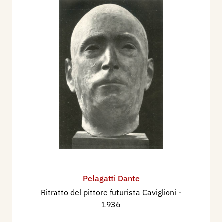
Scultori Italiani dell’ottocento e del primo
novecento, volume II, M-Z, Adarte, p. 687.
Pelagatti Dante
Ritratto del pittore futurista Caviglioni
-
1936