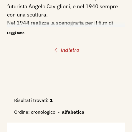
futurista Angelo Caviglioni, e nel 1940 sempre
con una scultura.
Nel 1944 realizza la scenografia per il film di
Marcello Albani: L'ultimo sogno.
Leggi tutto
Nei Musei Civici di Bologna è conservata una sua
Testa di bimbo, acquistata nel 1949.
indietro
Bibliografia:
1936 - Quinta Mostra Interprovinciale del
Sindacato Fascista Belle Arti Emilia Romagna,
catalogo mostra, Bologna, novembre - dicembre,
p. 37, 94 ill.
Risultati trovati:
1
1996 - La Biennale di Venezia. Le Esposizioni
Ordine:
cronologico
-
alfabetico
Internazionali d’Arte 1895-1995, Venezia,
Electa, p. 571
2003 - Alfonso Panzetta, Nuovo Dizionario degli