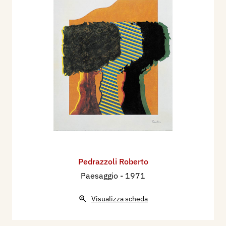
Cielo, Aria, Arcobaleno, Alba, Orizzonte, ecc. si fa
cosa, prende spessore, si materializza, si
ingigantisce, si fa architettura e determina la
struttura visiva della cosa stessa. Degli anni ’90
sono i mosaici a tempera e serigrafia con
scritture ispirate al paesaggio e ai fenomeni
naturali. Seguono le esperienze che vedono la
scrittura assumere le prerogative visive e
percettive degli spazi dipinti.
Esposizioni recenti:
Antologica alla Casa del Mantegna, Mantova,
Pedrazzoli Roberto
2015.
Paesaggio
- 1971
"Rosenheim-Mantova", Stadtische Galerie di
Rosenheim (D), 2018.
Visualizza scheda
"Metamorfosi plastica del libro", opere a tempera