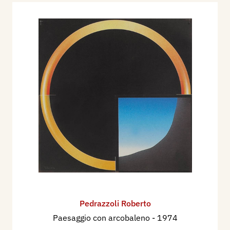
e serigrafia su carta, Corraini Arte, Mantova
2022.
Contatti:
Roberto Pedrazzoli
E-mail:
r.pedrazzoli@virgio.it
Bibliografia:
1985 - Pittori Scultori Incisori nella Mantova del
‘900, a cura di Adalberto Sartori, Mantova,
Archivio Grafico Sartori, pp. 366/370.
2003 - Adalberto Sartori - Arianna Sartori, Artisti
a Mantova nei secoli XIX e XX. Dizionario
biografico, volume V, Na - Ru, Mantova, Archivio
Sartori Editore, pp. 2299/2308.
Pedrazzoli Roberto
2023 - Adalberto Sartori, La stampa d'arte a
Paesaggio con arcobaleno
- 1974