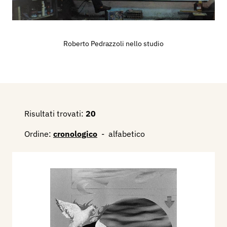
“Arte a Mantova 1950 – 1999” curata da Claudio
Cerritelli.
Dal 2001 al 2011 ricopre l’incarico di Assessore
alla Cultura e al Turismo della Provincia di
Roberto Pedrazzoli nello studio
Mantova. In questa veste valorizza con varie
rassegne storiche e contemporanee di prestigio
internazionale, l’immagine della Casa del
Mantegna come luogo di ricerca e di promozione
dell’Arte contemporanea tra tradizione e
Risultati trovati:
20
innovazione.
Ordine:
cronologico
-
alfabetico
Nel novembre del 2014 la Casa del Mantegna
ospita una sua mostra antologica “Tra parola e
immagine - l’Officina dei segni” che riassume i
suoi cinquant’anni di attività.
Dal 2012 al 2015 cura la direzione artistica della
Galleria Civica d’Arte Contemporanea di Viadana