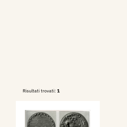
Giorgio e la Madonna di Loret
altorilievo con leoni che tra
anelle. Tutte le raffigurazion
guerra mondiale ai cui caduti
Risultati trovati:
1