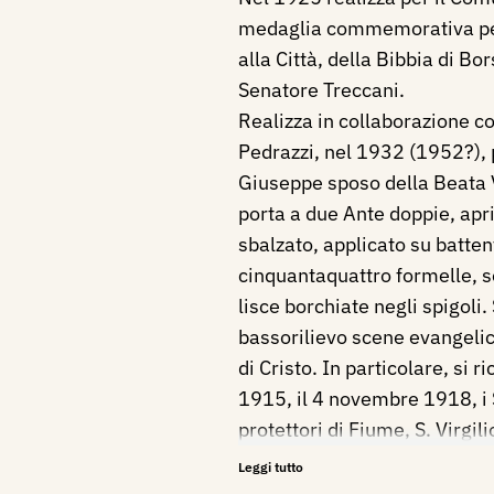
medaglia commemorativa per
alla Città, della Bibbia di Bo
Senatore Treccani.
Realizza in collaborazione co
Pedrazzi, nel 1932 (1952?), 
Giuseppe sposo della Beata 
porta a due Ante doppie, apri
sbalzato, applicato su battent
cinquantaquattro formelle, s
lisce borchiate negli spigoli.
bassorilievo scene evangelic
di Cristo. In particolare, si 
1915, il 4 novembre 1918, i 
protettori di Fiume, S. Virgili
Geminiano di Modena, S. Gius
Leggi tutto
Anastasia di Zara, S. Sebasti