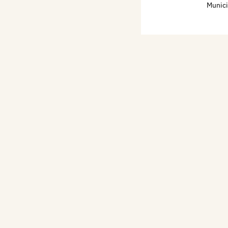
Munici
o. I picchiotti sono ad
ttengono in bocca grosse
i si riferiscono alla prima
 il tempio è dedicato.