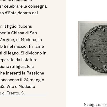
 celebrare la consegna
rso d'Este donata dal
n il figlio Rubens
per la Chiesa di San
Vergine, di Modena, la
bili nel mezzo. In rame
i di legno. Si dividono in
eparate da listature
 Sono raffigurate a
he inerenti la Passione
riconoscono il 24 maggio
SS. Vito e Modesto
o di Trento, S.
to di Trieste, S.
Medaglia commem
ano, S. Barbara, S.