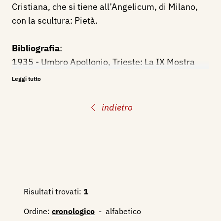
Cristiana, che si tiene all’Angelicum, di Milano,
con la scultura: Pietà.
Bibliografia
:
1935 - Umbro Apollonio, Trieste: La IX Mostra
Interprovinciale d’Arte, Emporium, n. 492,
Leggi tutto
dicembre, p. 335
1950 - VI Mostra Italiana di Arte Sacra per la
indietro
Casa Cristiana, catalogo mostra, Milano,
Angelicum, aprile - maggio, p. 24, 67 ill.
2003 - Alfonso Panzetta, Nuovo Dizionario degli
Scultori Italiani dell’ottocento e del primo
novecento, volume II, M-Z, Adarte, p. 684.
Risultati trovati:
1
Ordine:
cronologico
-
alfabetico