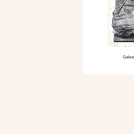
1920
dino Francesco Beraglia
i 1926
tti 1927
Galea
one 1936
ini, Arcivescovo di
ua 1945/48
 Antonio d’Asti 1945/48
nella 1955/59
Camera