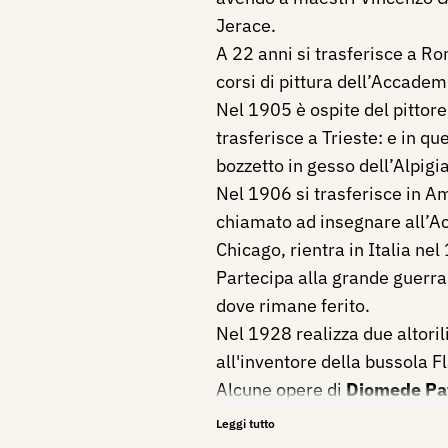
Jerace.
A 22 anni si trasferisce a R
corsi di pittura dell’Accadem
Nel 1905 è ospite del pittore
trasferisce a Trieste: e in que
bozzetto in gesso dell’Alpigi
Nel 1906 si trasferisce in A
chiamato ad insegnare all’Ac
Chicago, rientra in Italia nel
Partecipa alla grande guerra
dove rimane ferito.
Nel 1928 realizza due altori
all'inventore della bussola F
Alcune opere di
Diomede Pa
Giocatore di Baseball 1907
Leggi tutto
La Tigre Katty 1907