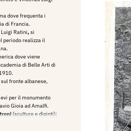
oma dove frequenta i
ia di Francia.
 Luigi Ratini
,
si
l periodo realizza il
ana.
merica dove viene
cademia di Belle Arti di
 1910.
 sul fronte albanese,
lievi per il monumento
lavio Gioia ad Amalfi.
troni
(sculture e dipinti):