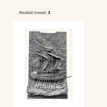
1930 - Ernesto Serao, Amalfi 
Risultati trovati:
1
Lettura, Milano, n. 12 dicem
2003 - Alfonso Panzetta, Nuo
Scultori Italiani dell’ottoce
volume II, M-Z, Adarte, p. 6