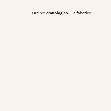
Ordine:
cronologico
-
alfabetico