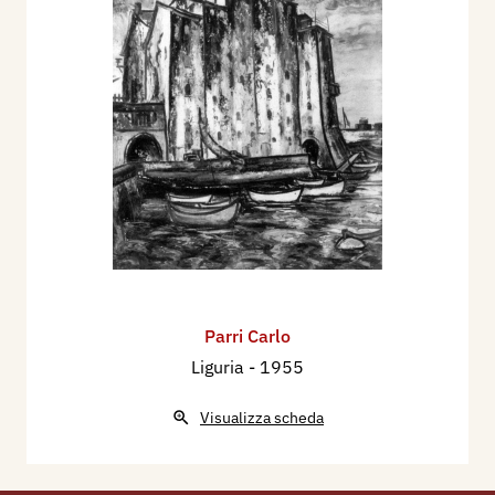
A XI, pp. 549/551.
1933 - Galleria d'Arte Moderna "Principe Odone"
- Acquisti di opere d'arte moderna, Genova -
Rivista Municipale, anno 13 - Num.° 12 dicembre
- A XI, p. 1048.
1955 - Viaggio in Italia. Terzo Premio di Pittura
ESSO, Venezia, p. 105.
Parri Carlo
Liguria
- 1955
Visualizza scheda