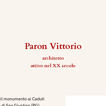
Paron Vittorio
architetto
attivo nel XX secolo
a il monumento ai Caduti
di San Giustino (PG),