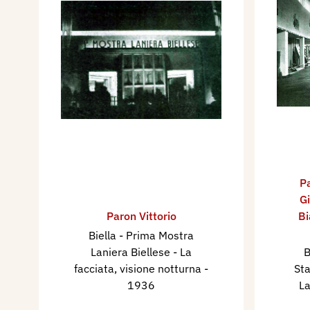
Pa
G
Paron Vittorio
Bi
Biella - Prima Mostra
Laniera Biellese - La
B
facciata, visione notturna
-
Sta
1936
La