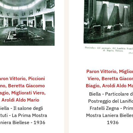
Paron Vittorio
,
Miglio
ron Vittorio
,
Piccioni
Viero
,
Beretta Giac
ino
,
Beretta Giacomo
Biagio
,
Aroldi Aldo M
agio
,
Migliorati Viero
,
Biella - Particolare d
Aroldi Aldo Mario
Postreggio del Lanifi
iella - Il salone degli
Fratelli Zegna - Pri
tuti - La Prima Mostra
Mostra Laniera Biell
niera Biellese
- 1936
1936