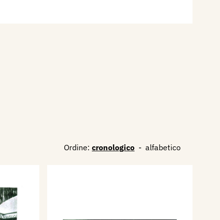
Ordine:
cronologico
-
alfabetico