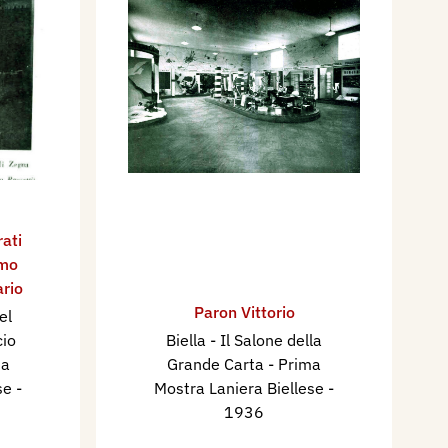
rati
omo
ario
Paron Vittorio
el
cio
Biella - Il Salone della
ma
Grande Carta - Prima
ese
-
Mostra Laniera Biellese
-
1936