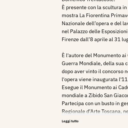
È presente con la scultura in
mostra La Fiorentina Primav
Nazionale dell’opera e del lav
nel Palazzo delle Esposizioni 
Firenze dall’8 aprile al 31 lu
È l'autore del Monumento ai 
Guerra Mondiale, della sua ci
dopo aver vinto il concorso 
l'opera viene inaugurata l'1
Esegue il Monumento ai Cadu
mondiale a Zibido San Giac
Partecipa con un busto in ge
Regionale d’Arte Toscana, n
presso l’Accademia delle Bell
Leggi tutto
Figura su invito alla III Most