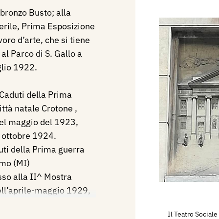
 bronzo Busto; alla
erile, Prima Esposizione
oro d’arte, che si tiene
al Parco di S. Gallo a
glio 1922.
Caduti della Prima
ttà natale Crotone ,
nel maggio del 1923,
1 ottobre 1924.
ti della Prima guerra
omo (MI)
sso alla II^ Mostra
ell’aprile-maggio 1929,
e Arti di Firenze
Il Teatro Sociale
ra Triveneta del