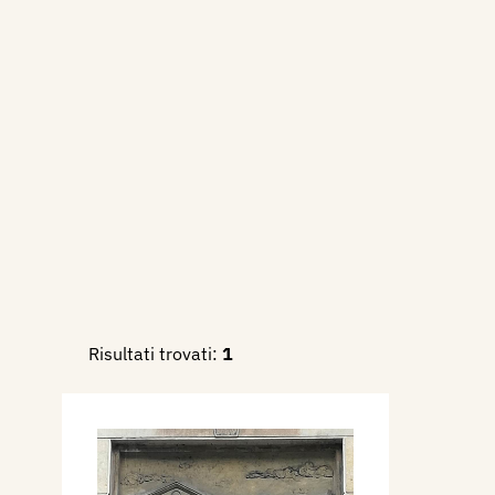
Sindacato Fascista Belle Arti
quanto insegnante in una scu
presenta la scultura Cristo d
A Castellamonte (TO) realizz
refrattaria raffigurante la D
Museo Famiglia Allaira)
Coniugatosi con Pucci Ernest
17 febbraio 1948 da Castell
Risiede in via Trieste e per a
Direttore della Scuola d’Arte
Nel 1949, dal 30 ottobre, fig
Risultati trovati:
1
Circolo della Stampa a Manto
occasione della Mostra Nazio
Scultura “Premio Mantova 19
Palazzo della Ragione di Ma
al 15 gennaio 1950, partecip