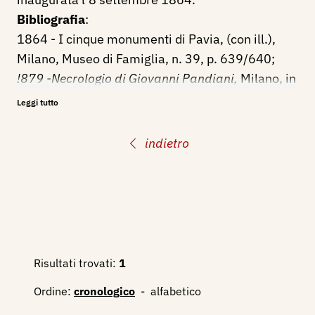
Bibliografia
:
1864 - I cinque monumenti di Pavia, (con ill.),
Milano, Museo di Famiglia, n. 39, p. 639/640;
!879 -Necrologio di Giovanni Pandiani,
Milano, in
“Atti della R. Accademia di Belle Arti,,, 1879.
Leggi tutto
1926 - Pio Pecchiai, Guida dell’Ospedale
Maggiore di Milano e degli Istituti annessi,
indietro
Milano, Stucchi Ceretti, p. 86
1949 - Francesco Sapori: Scultura italiana
moderna, Roma, Libreria dello Stato.
1994 - Vincenzo Vicario, Gli scultori italiani, Dal
neoclassico al liberty, seconda edizione, volume
secondo, Lodi, Il Pomerio, pp. 781/784
Risultati trovati:
1
2003 - Alfonso Panzetta, Nuovo Dizionario degli
Ordine:
cronologico
-
alfabetico
Scultori Italiani dell’ottocento e del primo
novecento, volume II, M-Z, Adarte, p. 679