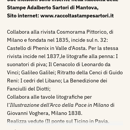
Stampe Adalberto Sartori di Mantova,
Sito internet:
www.raccoltastampesartori.it
Collabora alla rivista Cosmorama Pittorico, di
Milano e fondata nel 1835, incide sul n. 32:
Castello di Phenix in Valle d'Aosta. Per la stessa
rivista incide nel 1837,le litografie alla penna: I
suonatori di piva; Il Cenacolo di Leonardo da
Vinci; Galileo Galilei; Ritratto della Cenci di Guido
Reni: I cedri del Libano; La Benedizione dei
Fanciulli del Diotti;
Collabora alle tavole litografiche per
l’
Illustrazione dell’Arco della Pace in Milano
di
Giovanni Voghera, Milano 1838.
Realizza vedute (Il ponte sul Ticino in Pavia.
Mannheim, 1840), ritratti (Emilia Tosi, attrice al