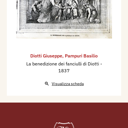
Bibliografia:
1837 Cosmorama Pittorico, Milano, pp. 1, 20/21,
37, 65, 84, 116.
1955 - Luigi Servolini, Dizionario Illustrato degli
incisori italiani moderni e contemporanei,
Milano, Gorlich, p. 594;
Diotti Giuseppe
,
Pampuri Basilio
2008 - Zeno Davoli, La Raccolta di Stampe
La benedizione dei fanciulli di Diotti
-
1837
“Angelo Davoli”, volume VII, Ni-Ra, Reggio
Emilia, Edizioni Diabasis, p. 72.
Visualizza scheda