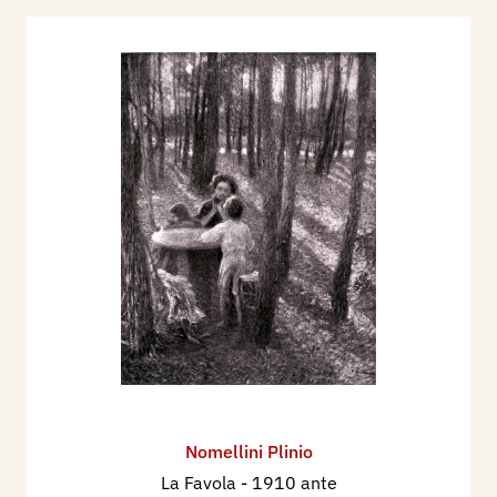
1932 - XVIII Esposizione Internazionale d'Arte -
Venezia, 1932 X° 28 aprile 28 ottobre, Fascicolo
di Maggio della Rivista Le Tre Venezie, anno
VIII°, N° 5, p. 268.
1934 - XIX Esposizione Biennale Internazionale
d'Arte di Venezia, catalogo mostra, p. 145.
1996 - La Biennale di Venezia. Le Esposizioni
Internazionali d’Arte 1895-1995, Venezia,
Electa, pp. 553/554.
2017 - Plino Nomellini. Dal Divisionismo al
Simbolismo verso la libertà del colore, a cura di
Nadia Marchioni, catalogo mostra, Seravezza,
Palazzo Mediceo, Maschitto Editore, Direnze, pp.
184.
Nomellini Plinio
La Favola
- 1910 ante