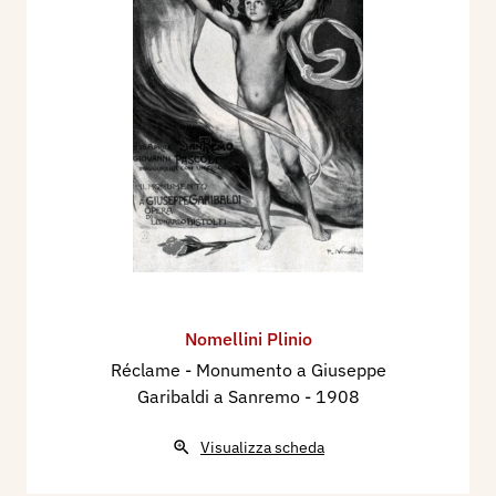
715 ill.
1920 - Enrico Somarè, La XII Esposizione
Internazionale d'Arte della Città di Venezia. Gli
Artisti Italiani, Milano, Il Primato Artistico
Italiano, anno II, n. 5 luglio, pp. 1/9.
1921 - 1^ Esposizione Biennale Nazionale d’Arte
della Città di Napoli, catalogo mostra, Napoli,
maggio-ottobre, p. 83.
1922 - La Prima Internazionale d'Arte a
Sanremo, La Cultura Moderna - Natura ed Arte,
Milano, Vallardi, n. 5 maggio, p. 283.
Nomellini Plinio
1922 - XIII Esposizione Internazionale d'Arte
Réclame - Monumento a Giuseppe
della Città di Venezia, catalogo mostra, p. 78.
Garibaldi a Sanremo
- 1908
1922 - XIII Esposizione Internazionale d’Arte
della Città di Venezia, Numero speciale della
Visualizza scheda
Illustrazione Italiana, Milano, Treves,