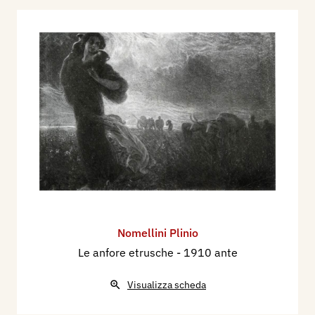
supplemento al n. 31 del 30 luglio, p. 40.
1922 - La XIII Esposizione d'Arte Internazionale
a Venezia, "Primavera fiorentinai" - Plinio
Nomellini, Torino, L'artista moderno, volume XXI,
n. 22 novembre, p. 347 ill.
1923 - Quadriennale di Torino, Esposizione
Nazionale di Belle Arti, catalogo mostra, pp. 33,
34, nn. 183, 186, 200, 202.
1930 - Notizie ed Echi, La quarta Mostra del
Sindacato Toscano, Urbino, Rassegna della
Istruzione Artistica, p. 244.
1930 - XVII Esposizione Biennale Internazionale
Nomellini Plinio
d'Arte della Città di Venezia, catalogo mostra, p.
Le anfore etrusche
- 1910 ante
43.
1932 - XVIII Esposizione Internazionale d'Arte
Visualizza scheda
della Città di Venezia, catalogo mostra, p. 92.