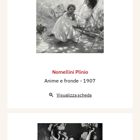
p. 730.
1910 - Arturo Lancellotti, La LXXX Esposizione di
Belle Arti a Roma, Natura ed Arte, Milano,
Vallardi, N. 11 - 5 maggio, pp. 723 ill., 724.
1910 - IX Esposizione Internazionale d'Arte della
Città di Venezia, catalogo mostra, p. 143.
1910 - Guido Marangoni, Note critiche sulla
Esposizione Internazionale d'Arte in Venezia.
Nomellini Plinio
Arte Italiana: Romani, Toscani e Triestini. Milano,
Anime e fronde
- 1907
Natura ed Arte, anno XIX, n. 15, 5 luglio, pp.
149/160 + tavv. f.t. (153/155).
Visualizza scheda
1910 - Cartello Réclame - P. Nomellini, L'Artista
Moderno, Torino, volume IX, n. 13, p. 210.
1920 - Raffaele Calzini, XII Esposizione
Internazionale d'Arte in Venezia, Milano,
L'Illustrazione Italiana, n. 25, 20 giugno, pp. 712,