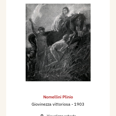
Capri.
Nel 1924 partecipa alla XIV Esposizione
Internazionale d'Arte della Città di Venezia, con 8
dipinti
Nel 1926 partecipa alla XV Esposizione
Internazionale d'Arte della Città di Venezia, con 3
dipinti
Nel 1928 partecipa alla XVI Esposizione
Internazionale d'Arte della Città di Venezia, con
dipinti
Nel 1930 partecipa alla quarta Mostra del
Sindacato Toscano a Firenze.
Nel 1930 partecipa XVII Esposizione Biennale
Internazionale d'Arte della Città di Venezia, con
Nomellini Plinio
due dipinti: La Rivoluzione Fascista, Pascoli sul
Giovinezza vittoriosa
- 1903
mare.
Visualizza scheda