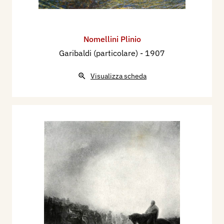
1901 - Vittorio Pica l'Arte Mondiale alla IV
Esposizione di Venezia 1901, Numero speciale
dell'Emporium, agosto, pp. 103/105.
Nomellini Plinio
1903 - Vittorio Pica, L'Arte Mondiale alla Quinta
Garibaldi (particolare)
- 1907
Esposizione di Venezia, Bergamo, Istituto
Italiano d'Arti Grafiche, pp. 188, 189.
Visualizza scheda
1905 - Torre del Lago 18 - 9 - 1905,
L'Illustrazione Italiana, secondo semestre, p.
580.
1907 - VII Esposizione Internazionale d'Arte
della Città di Venezia, catalogo mostra, pp. 117,
128.
1907 - Settima Esposizione Internazionale d'Arte
in Venezia, Fascicolo Terzo, Pubblicazione
dell'Illustrazione Italiana, pp. 11, 32.
1908 - Eugenio Vitelli, L'Arte alla VII Biennale di