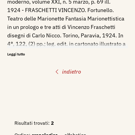
moderno, volume XXI, n. 5 marzo, p. 69 ill.
1924 - FRASCHETTI VINCENZO. Fortunello.
Teatro delle Marionette Fantasia Marionettistica
in un prologo e tre atti di Vincenzo Fraschetti
disegni di Carlo Nicco. Torino, Paravia, 1924. In
4°, 122, (2) pp.; leg. edit. in cartonato illustrato a
entrambi i piatti. Illustrato a colori e in b/n da
Leggi tutto
Carlo Nicco.
indietro
Risultati trovati:
2