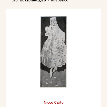
Ordine:
cronologico
-
alfabetico
Nicco Carlo