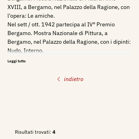
XVIII, a Bergamo, nel Palazzo della Ragione, con
l'opera: Le amiche.
Nel sett / ott. 1942 partecipa al IV° Premio
Bergamo. Mostra Nazionale di Pittura, a
Bergamo, nel Palazzo della Ragione, con i dipinti:
Nudo, Interno.
Dal 16 maggio al 31 luglio 1943 partecipa alla
Leggi tutto
Quarta Quadriennale Nazionale d'Arte di Roma.
Dal 31 marzo al maggio 1948 partecipa alla
indietro
Rassegna Nazionale di Arti figurative (V
Quadriennale) di Roma.
Nel 1948 partecipa alla XXIV Biennale
Internazionale di Venezia con 3 dipinti.
Nel 1950 partecipa alla XXV Biennale
Internazionale di Venezia con 3 dipinti.
Risultati trovati:
4
Nel 1953 partecipa all'Esposizione Nazionale