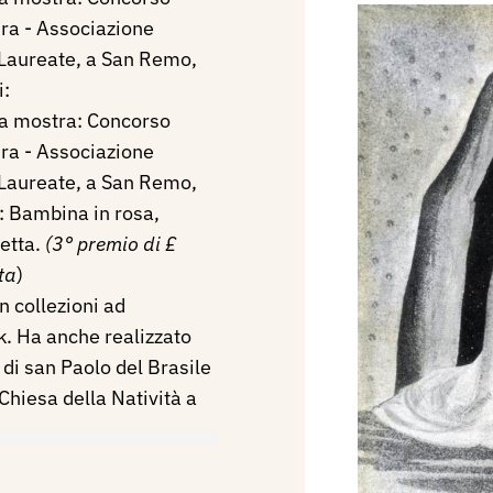
tura - Associazione
 Laureate, a San Remo,
i:
la mostra: Concorso
tura - Associazione
 Laureate, a San Remo,
i: Bambina in rosa,
etta.
(3° premio di £
ta
)
n collezioni ad
. Ha anche realizzato
 di san Paolo del Brasile
 Chiesa della Natività a
 Quadriennale di Roma.
 di Antiochia in Roma,