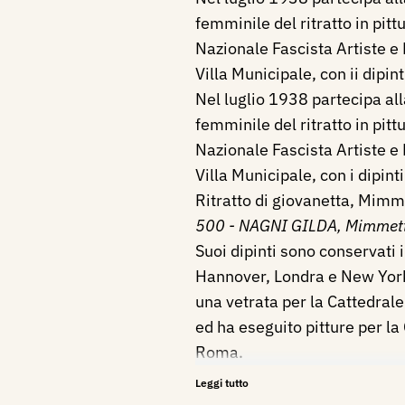
femminile del ritratto in pit
Nazionale Fascista Artiste e
Villa Municipale, con ii dipint
Nel luglio 1938 partecipa al
femminile del ritratto in pit
Nazionale Fascista Artiste e
Villa Municipale, con i dipint
Ritratto di giovanetta, Mimm
500 - NAGNI GILDA, Mimmet
Suoi dipinti sono conservati i
Hannover, Londra e New York
una vetrata per la Cattedrale
ed ha eseguito pitture per la
Roma.
Nel 1955 partecipa alla VII
Leggi tutto
Per la chiesa di Sant'Ignazio