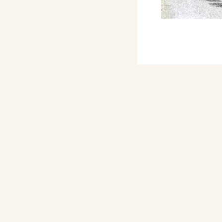
anco D’Urso, l’abside,
a
Vergine in trono
.
 ritratto in pittura -
sta Artiste e Laureate,
catalogo mostra, n. 14,
er il Santo Natale, Città
vista Internazionale di
cembre, p. f.t.