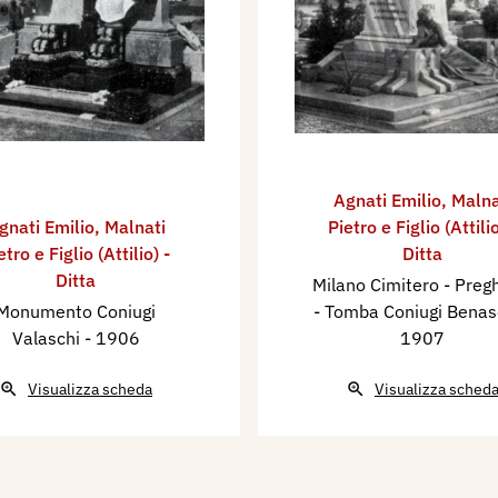
Agnati Emilio
,
Malna
gnati Emilio
,
Malnati
Pietro e Figlio (Attilio
etro e Figlio (Attilio) -
Ditta
Ditta
Milano Cimitero - Preg
Monumento Coniugi
- Tomba Coniugi Bena
Valaschi
- 1906
1907
Visualizza scheda
Visualizza sched