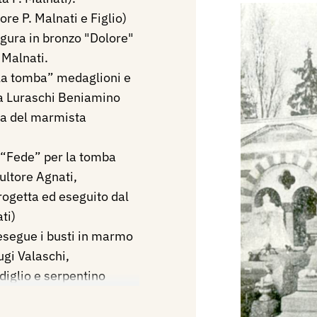
re P. Malnati e Figlio)
figura in bronzo "Dolore"
 Malnati.
lla tomba” medaglioni e
ba Luraschi Beniamino
ura del marmista
 “Fede” per la tomba
ultore Agnati,
ogetta ed eseguito dal
ti)
esegue i busti in marmo
ugi Valaschi,
iglio e serpentino
tta P. Malnati.
ba Famiglia Adamoli un