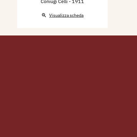
Coniugi Celli
- 1911
Visualizza scheda