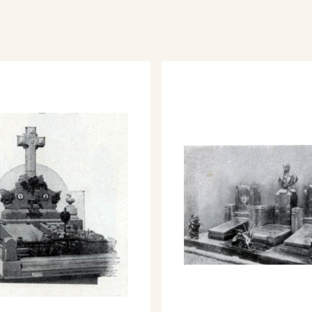
i morte" figura e ornati
el Laboratorio artistico
 esegue monumento in
ronzo "Preghiera"
rio artistico P. Malnati
la per la tomba
rtistico P. Malnati e
el Cimitero
no, Enrico Gualdoni, pp.