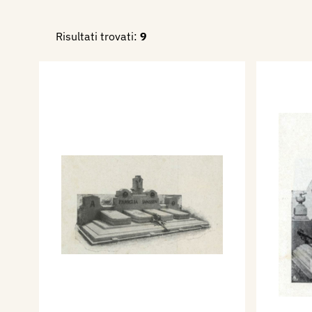
serpentino, esegue "Visione d
Risultati trovati:
9
in bronzo, (scultore Agnati, d
P. Malnati & Figlio)
Tomba dei Coniugi Barbieri
granito d'Anzola, statua in b
(scultore Agnati, del Laborato
& Figlio)
Monumento in granito d'Anzo
Casimiro Salasar (Laboratio A
Figlio)
Bibliografia:
1923 - Luigi Larghi, Guida d
Monumentale di Milano, Mila
96, 100, 103., 108, 109