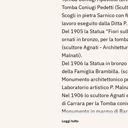
Tomba Coniugi Pedetti (Sculto
Scogli in pietra Sarnico con 
lavoro eseguito dalla Ditta P.
Del 1905 la Statua “Fiori su
ornati in bronzo, per la tom
(scultore Agnati - Architett
Malnati).
Del 1906 la Statua in bronzo
della Famiglia Brambilla. (sc
Monumento architettonico pr
Laboratorio artistico P. Malna
Nel 1906 lo scultore Agnati 
di Carrara per la Tomba coni
Monumento in marmo di Bard
lavoro di architettura della di
Leggi tutto
Nel 1907 esegue per la tom