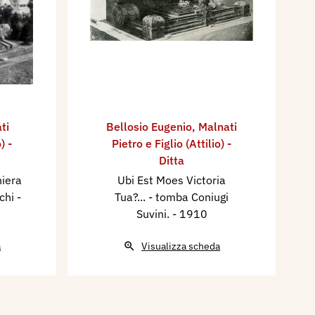
ti
Bellosio Eugenio
,
Malnati
) -
Pietro e Figlio (Attilio) -
Ditta
hiera
Ubi Est Moes Victoria
schi
-
Tua?... - tomba Coniugi
Suvini.
- 1910
a
Visualizza scheda