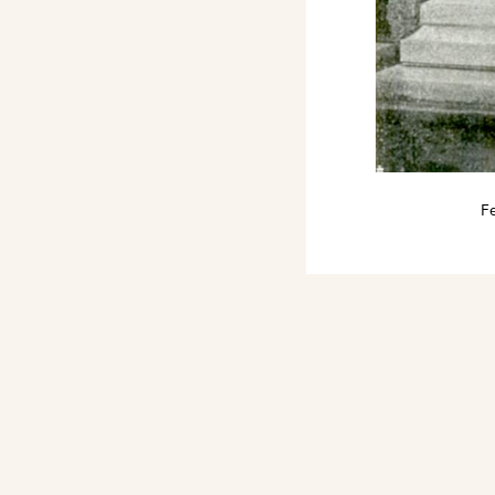
rrara "Il Dolore".
ura del marmista
tonico in granito Biella
a in bronzo "Preghiera"
 tomba Famiglia
F
i Paolo esegue
a, statua in bronzo
del Laboratorio artistico
o Bellosio esegue
Est Mors Victoria Tua? …”
Architettura in granito
tico P. Malnati & Figlio)
iugi Celli, monumento in