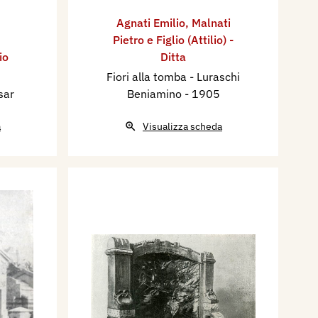
Agnati Emilio
,
Malnati
Pietro e Figlio (Attilio) -
io
Ditta
Fiori alla tomba - Luraschi
sar
Beniamino
- 1905
a
Visualizza scheda