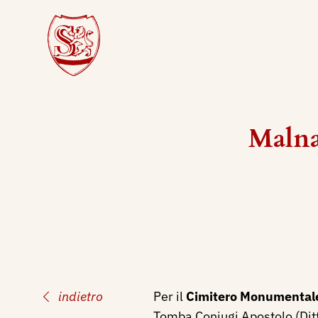
Malnat
indietro
Per il
Cimitero Monumentale
Tomba Coniugi Apostolo (Ditt