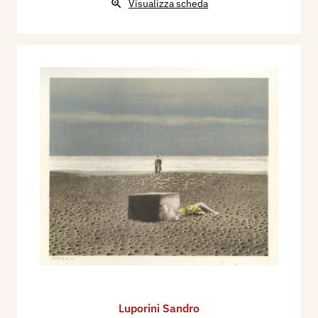
Eugenio Riccomini presenti all'inaugurazione.
Visualizza scheda
Una apposita conferenza di Philippe Daverio,
(Pisa - Teatro Verdi, dal 22 gennaio al 4 marzo
2005), Mantova, Archivio, n. 3 marzo, p..
2005 - Sandro Luporini. Dal realismo esistenziale
alla neometafisica, Mostra a cura di Massimo
Bertozzi, Massa - Palazzo Ducale (16 dicembre -
22 gennaio 2006), Mantova, Archivio, n. 10
dicembre, p.
Luporini Sandro