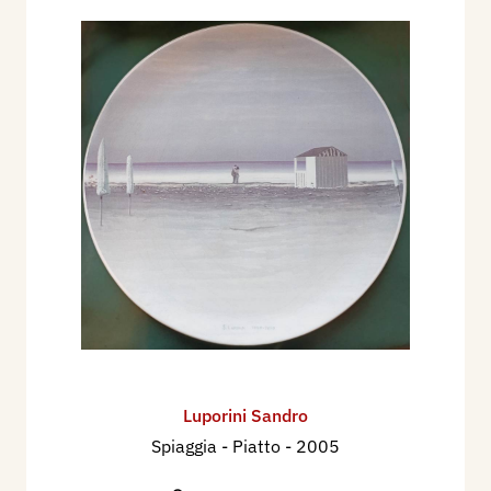
2001 - Sandro Luporini. La tensione dello
sguardo, Palazzo Ducale di Lucca, Mostra
Antologica, promossa dall'Amministrazione
Provinciale, a cura di Antonella Serafini (13
ottobre - 11 novembre), Mantova, Archivio, n. 9
novembre, p. 37.
2001 - Sandro Luporini. Consacrato tra i maggiori
artisti del secondo novecento dopo cinquant'anni
di rigoroso lavoro, Mantova, Archivio, n. 10
dicembre, p. 37.
2005 - Sandro Luporini, Metafisica del
quotidiano. Dipinti e opere grafiche, Pisa - Teatro
Verdi (22 gennaio al 4 marzo 2005), Mantova,
Archivio, n. 2 febbraio, p. 9.
Luporini Sandro
2005 - Sandro Luporini, Metafisica del
Spiaggia - Piatto
- 2005
quotidiano. Giuseppe Cordoni, Marilena Pasquali,