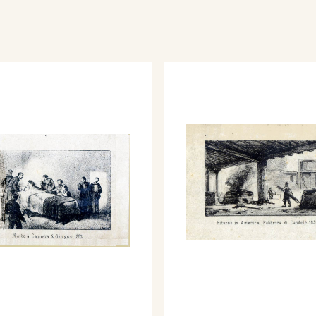
601”.
ie di diciassette
enimenti della vita di
G. Garibaldi (Lit. L.
acque Garibaldi il 4
aldi a Caprera. 3)
rasile 1834. 4) Ritirata
5) Difesa di Roma 1849.
presso Ravenna 1849. 7)
di Candele 1850. 8)
 1860 Sbarco dei Mille
Napoli 1860 Settembre.
 26 Ottobre 1860. 12)
osto 1862. 13) Bezzecca
a di Mentana 1867. 15)
prussiana. 16) Morte a