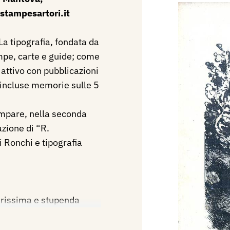
stampesartori.it
La tipografia, fondata da
mpe, carte e guide; come
 attivo con pubblicazioni
i incluse memorie sulle 5
compare, nella seconda
azione di “R.
i Ronchi e tipografia
issima e stupenda
 d’Italia stampata a
onchi per conto della