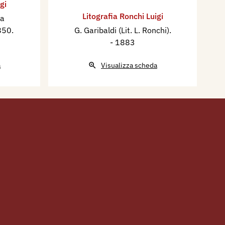
gi
Litografia Ronchi Luigi
ca
850.
G. Garibaldi (Lit. L. Ronchi).
- 1883
a
Visualizza scheda