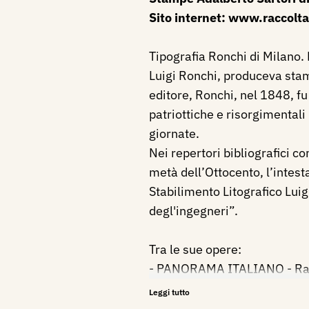
Sito internet:
www.raccolta
Tipografia Ronchi di Milano. 
Luigi Ronchi, produceva sta
editore, Ronchi, nel 1848, fu
patriottiche e risorgimental
giornate.
Nei repertori bibliografici 
metà dell’Ottocento, l’intest
Stabilimento Litografico Luig
degl'ingegneri”.
Tra le sue opere:
- PANORAMA ITALIANO - Rar
mappa celebrativa dell’Unità
Leggi tutto
Milano presso la litografia R