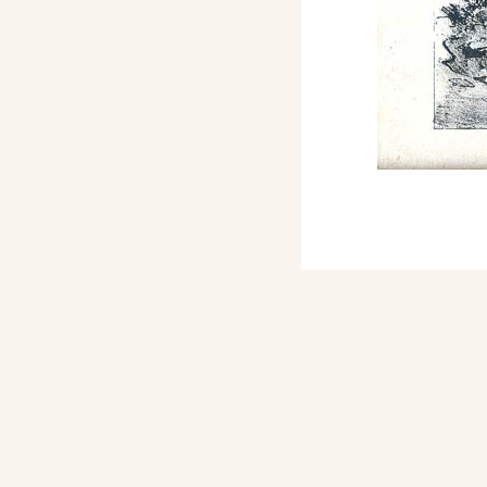
 Eseguita in occasione
alia di Vittorio
no il 17 marzo 1861. La
llontana dal modello
ra la penisola presa
tticamente con il
 fu disegnata da Gaetano
diretta commissione di
oclamazione dell’Unità
ritratti di personaggi
i monumenti notabili, 78
ini dei principali
li etruschi sino a quelli
mm. 330x600
x600. “Milano presso L.