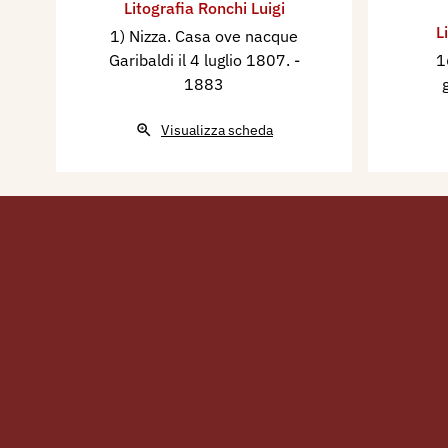
Litografia Ronchi Luigi
Caprera 2 giugno 1882.
L
1) Nizza. Casa ove nacque
Garibaldi il 4 luglio 1807.
-
1
1883
Visualizza scheda