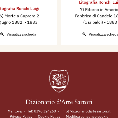
Litografia Ronchi Lui
itografia Ronchi Luigi
7) Ritorno in Ameri
6) Morte a Caprera 2
Fabbrica di Candele 1
giugno 1882.
- 1883
(Garibaldi)
- 1883
Visualizza scheda
Visualizza sched
Dizionario d'Arte Sartori
Mantova
·
Tel:
0376 324260
·
info@dizionariodartesartori.it
Privacy Policy
·
Cookie Policy
·
Modifica consenso cookie