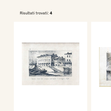
Ronchi Corso Francesco N. 
Risultati trovati:
4
Nel 1883 c., pubblica una ser
litografie che raffigurano avv
Giuseppe Garibaldi. Ritratto: 
Ronchi). 1) Nizza. Casa ove n
luglio 1807. 2) Casa di Garib
Guerra Americana contro il B
di Morazzone Agosto 1848. 
6) Morte di Anita Garibaldi 
Ritorno in America Fabbrica 
1859 S. Fermo. 9) 11 Maggio
a Marsala. 10) Ingresso in 
11) Incontro con Vitt.o Em.e
Ferito ad Aspromonte 29 ag
in Titolo 1866. 14) Battagli
1870 Digione guerra Franco-