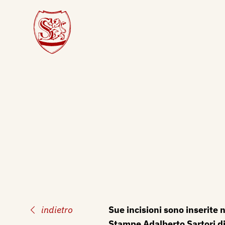
indietro
Sue incisioni sono inserite n
Stampe Adalberto Sartori d