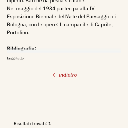
dipinto: Barche da pesca siciliane.
Nel maggio del 1934 partecipa alla IV
Esposizione Biennale dell'Arte del Paesaggio di
Bologna, con le opere: Il campanile di Caprile,
Portofino.
Bibliografia:
1883 - H. De H., Le oche del Campidoglio,
Leggi tutto
acquerello di Rocco Lentini, Roma. Giornale
illustrato della Esposizione di Belle Arti
indietro
MDCCCLXXXIII. ..., Roma, Perino Editore, p. 96.
1922 - XIII Esposizione Internazionale d'Arte
della Città di Venezia, catalogo mostra, p. 120.
1934 - IV Esposizione dell'Arte del Paesaggio (Il
Volto della Patria, rivista dell'Associazione
Nazionale pei Paesaggi e Monumenti Pittoreschi
Risultati trovati:
1