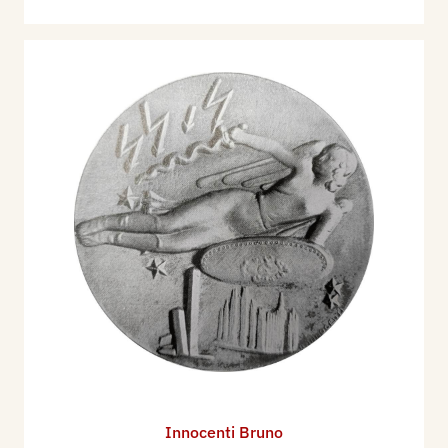
12 sculture
Nel 1940 partecipa alla XXII Esposizione
Internazionale d'Arte della Città di Venezia, con 1
scultura
Nel 1942 partecipa alla XXIII Esposizione
Internazionale d'Arte della Città di Venezia, con 1
scultura
Nel 1948 partecipa alla Esposizione
Internazionale d'Arte della Città di Venezia, con 1
scultura
Bibliografia
:
1929 - II^ Mostra Regionale d’Arte Toscana,
Sindacato Fascista Toscano Belle Arti, catalogo
mostra, Accademia delle Belle Arti di Firenze, p.
Innocenti Bruno
18.