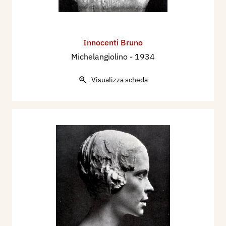
Scultura nell’Evo Moderno
, Roma, Casa Editrice
Mediterranea.
1949 - Francesco Sapori: Scultura italiana
Innocenti Bruno
moderna, Roma, Libreria dello Stato.
Michelangiolino
- 1934
1951 - Ettore Padovano, Dizionario degli Artisti
Contemporanei, Milano, I.T.E., p. 171.
Visualizza scheda
1996 - La Biennale di Venezia. Le Esposizioni
Internazionali d’Arte 1895-1995, Venezia,
Electa, p. 467.