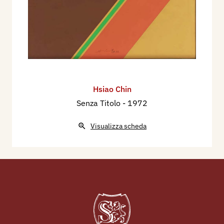
Diamanti di Ferrara, al Museo Civico di Modena.
Nel 1977 fonda a Milano il gruppo Surya (1977-
1979), in sanscrito sole, che ricerca nella linea e
nel colore la possibilità dell'arte di descrivere il
momento della creazione rivolgendo il massimo
riconoscimento al Creatore, composto da nove
Hsiao Chin
artisti sei nazionalità: Rosso, Biffi, Gentili,
Senza Titolo
- 1972
Albuzzi, Azuma, Geiger, Robusti, Tillson e
Tornqvist.
Visualizza scheda
Nel 1980 torna per la prima volta in Cina dopo
trent'anni di assenza forzata.
Ritorna in Italia, dove insegna nel 1983/1984
anatomia artistica alla’Accademia delle Belle
Arti d’Urbino; nel 1984/85 decorazione
all’Accademia delle belle arti di Torino e dopo il
1985 tecnica dell’incisione all’Accademia di