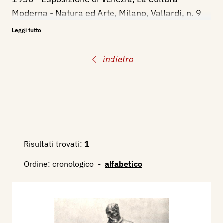
Moderna - Natura ed Arte, Milano, Vallardi, n. 9
settembre, p. 541.
Leggi tutto
1996 - La Biennale di Venezia. Le Esposizioni
Internazionali d’Arte 1895-1995, Venezia,
indietro
Electa, p. 410.
Risultati trovati:
1
Ordine:
cronologico
-
alfabetico