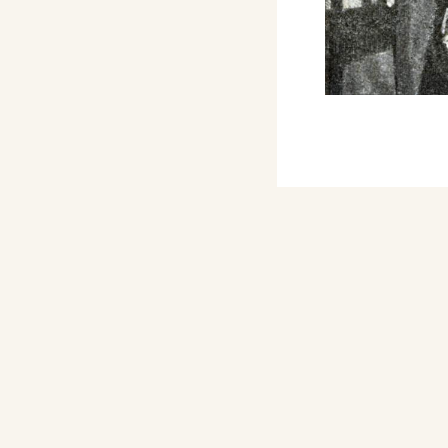
i Combattenti delle Tre
nezia, pp. 25, 46, 47.
iane: La XVIII^ "Ca'
mporium, n. 392,
rnazionale d'Arte della
stra, p. 62.
a Mostra Sindacale
 dell'Opera Bevilacqua
zie. p. 21.