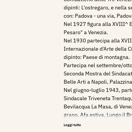
dipinti: L'ostregaro, e nella
con: Padova - una via, Padova
Nel 1927 figura alla XVIII^ E
Pesaro" a Venezia.
Nel 1930 partecipa alla XVI
Internazionale d'Arte della Ci
dipinto: Paese di montagna.
Partecipa nel settembre/ott
Seconda Mostra del Sindacat
Belle Arti a Napoli, Palazzin
Nel giugno-luglio 1943, part
Sindacale Triveneta Trentaq
Bevilacqua La Masa, di Venezi
grano, Afa estiva, Lungo il B
Giugno sui colli.
Leggi tutto