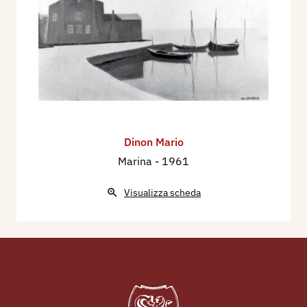
incisioni alla mostra: Artistes Venitiens
Contemporains, cahe si tiene Sion, nel Musée de
la Majore.
Nel 1958 figura alla “Mostra di Incisioni Italiane
nel Sud America”, Montevideo, Buenos Aires,
Santiago.
Nel 1960 partecipa con quattro acqueforti, alla
Dinon Mario
36a mostra collettiva dell’associazione incisori
Marina
- 1961
veneti, che si tiene a Venezia dal 2 al 16 luglio,
nella galleria Bevilacqua La Masa.
Visualizza scheda
Figura dal 25 aprile al 26 maggio 1963 alla V
biennale dell’incisione italiana contemporanea,
che si tiene presso l’Opera Bevilacqua La Masa a
Venezia, dove presenta 2 acqueforti-zucchero e 1
acquatinta allo zolfo.
Dal giugno all’agosto 1963, è rappresentato con