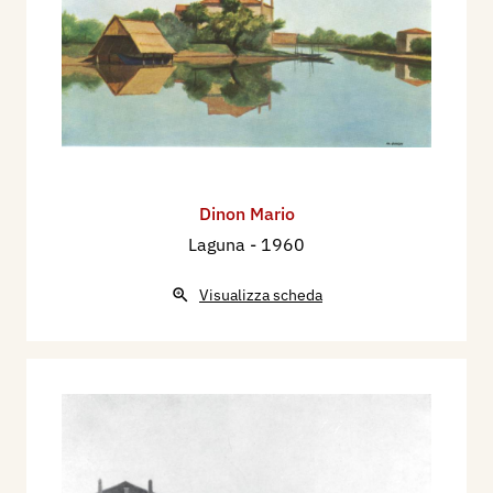
Ha insegnato arti grafiche presso l’Istituto
Statale d’Arte di Venezia.
Nel 1955 figura alla “Mostra Nazionale
dell’Incisione contemporanea italiana”, a Palazzo
Ducale, a Venezia.
Nel 1955 figura alla Mostra “Italiensk Grafik av
Idag”, al Nationalmuseum, a Stoccolma.
Dinon Mario
Nel 1957 figura alla “ I Mostra dell’incisione
Laguna
- 1960
italiana contemporanea”, alla Galleria Opera
Visualizza scheda
Bevilacqua La Masa, Palazzo delle Procuratie
Nuove di Venezia.
nel 1957 figura con 10 acqueforti alla rassegna
Incisori veneti contemporanei, a cura di
Giuseppe Mazzotti, che si tiene nel Salone dei
Trecento a Treviso.
Da maggio a settembre 1957 figura con tre