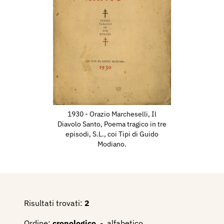
1931 - Esposizione Sociale della Camerata
Artisti Combattenti d'Italia, catalogo mostra,
Milano, Palazzo della Permanente, p. 182, n. 69.
1930 - Orazio Marcheselli, Il
Diavolo Santo, Poema tragico in tre
episodi, S.L., coi Tipi di Guido
Modiano.
Risultati trovati:
2
Ordine:
cronologico
-
alfabetico