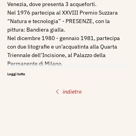
Venezia, dove presenta 3 acqueforti.
Nel 1976 partecipa al XXVIII Premio Suzzara
“Natura e tecnologia” - PRESENZE, con la
pittura: Bandiera gialla.
Nel dicembre 1980 - gennaio 1981, partecipa
con due litografie e un’acquatinta alla Quarta
Triennale dell’Incisione, al Palazzo della
Permanente di Milano.
Leggi tutto
Bibliografia:
1955 - Mario Bellandi. Artisti d'oggi: La mostra di
indietro
Sessanta maestri del prossimo trentennio a
Prato, Arte Figurativa Antica e Moderna, Milano,
n. 6 nov.-dic., pp. 42/43 ill.
1965 - VI biennale dell’incisione italiana
contemporanea, catalogo a cura di Giorgio