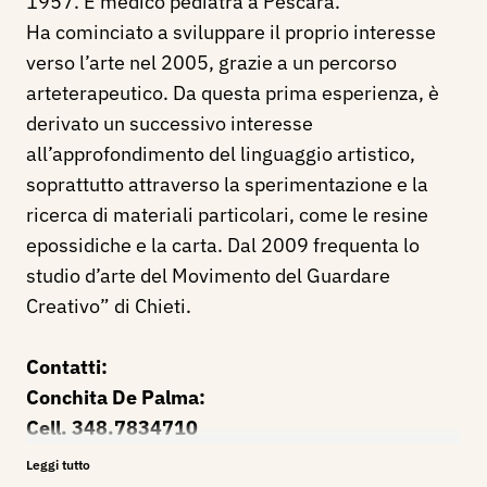
1957. È medico pediatra a Pescara.
Ha cominciato a sviluppare il proprio interesse
verso l’arte nel 2005, grazie a un percorso
arteterapeutico. Da questa prima esperienza, è
derivato un successivo interesse
all’approfondimento del linguaggio artistico,
soprattutto attraverso la sperimentazione e la
ricerca di materiali particolari, come le resine
epossidiche e la carta. Dal 2009 frequenta lo
studio d’arte del Movimento del Guardare
Creativo” di Chieti.
Contatti:
Conchita De Palma:
Cell. 348.7834710
E-mail:
depalma.pe@libero.it
Leggi tutto