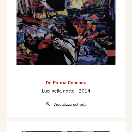
prodotto creativo. Ora sta all’artista soltanto
mantenere questo stato di grazia, continuando ad
alimentare la fruttuosa osmosi con la pittura (o
dovrei dire pitto-scultura?”).
Chiara Strozzieri, 2020
“Ritmo e colore caratterizzano la pittura di
Concita De Palma, di espressione informale-
materica, che risponde ad una creatività libera ed
istantanea, affidata alla reiterazione di segni
De Palma Conchita
fluidi e cadenzati, mai uguali, in un tessuto
Luci nella notte
- 2014
pittorico in cui le forme, affrancate da ogni
asservimento rappresentativo, sembrano
Visualizza scheda
autodeterminarsi, affiorare dall’inconscio e
sottolineare il loro essere al mondo, libere ed
autonome, fluttuanti e incessanti nel loro