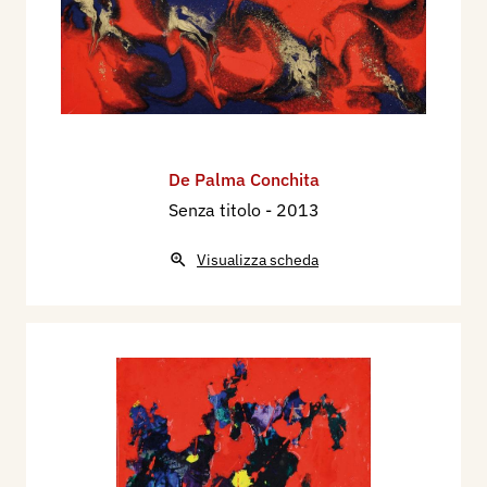
presentano nello splendore della saturazione del
rispettivo pigmento, nella qualità delle variazioni
tonali che fanno di queste due opere luoghi dello
spirito poiché il blu è simbolo del sacro, ma
anche dell’intelletto, ed il rosso è il suono
dell’amore e della gioia. Tale raggiungimento
De Palma Conchita
emozionale è stato reso possibile nella De Palma
Senza titolo
- 2013
poiché ha compreso quanto il colore possa
essere già pittura senza necessitare di null’altro
Visualizza scheda
rappresentare.
Gabriella Capodiferro, 2019
“Concita De Palma lascia intuire un’evoluzione
passata attraverso fasi di introspezione e
introiezione degli strumenti di lavoro. Finalmente
l’artista sembra aver trovato una sua dimensione