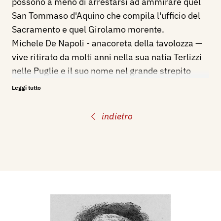
possono a meno di arrestarsi ad ammirare quel
San Tommaso d'Aquino che compila l'ufficio del
Sacramento e quel Girolamo morente.
Michele De Napoli - anacoreta della tavolozza —
vive ritirato da molti anni nella sua natia Terlizzi
nelle Puglie e il suo nome nel grande strepito
della moderna réclame è quasi dimenticato.
Leggi tutto
Eppure quel nome ebbe giorni di vivida luce
nell'agitato pelago dell'arte napoletana. Il De
indietro
Napoli allora combatteva non solo col pennello.
ma eziandio colla penna per rialzare
l'insegnamento artistico afflitto da catalessi sotto
il regime della vecchia accademia.
Come scrittore egli pubblicò varie monografie
sulle questioni d'arte allora palpitanti; come
pittore dipinse quadri, affreschi, tempere, che