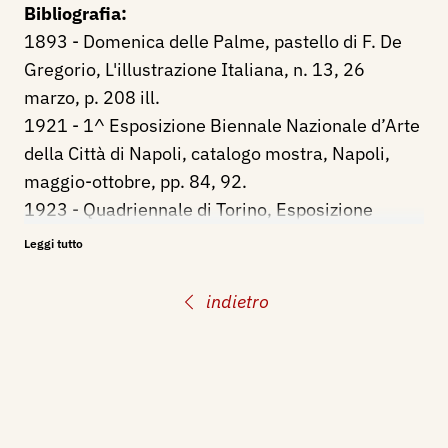
Bibliografia:
1893 - Domenica delle Palme, pastello di F. De
Gregorio, L'illustrazione Italiana, n. 13, 26
marzo, p. 208 ill.
1921 - 1^ Esposizione Biennale Nazionale d’Arte
della Città di Napoli, catalogo mostra, Napoli,
maggio-ottobre, pp. 84, 92.
1923 - Quadriennale di Torino, Esposizione
Nazionale di Belle Arti, catalogo mostra, p. 56, n.
Leggi tutto
628.
indietro