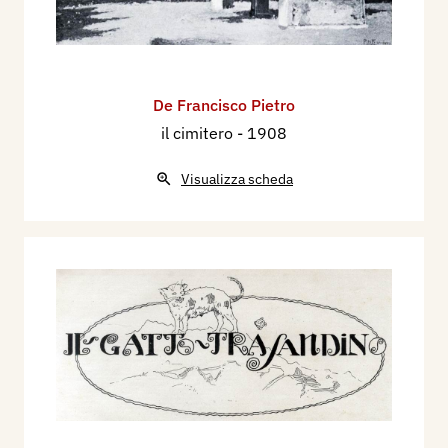
dicembre, p. 682/683 ill.
1955 - Luigi Servolini, Dizionario Illustrato degli
incisori italiani moderni e contemporanei,
De Francisco Pietro
Milano, Gorlich, p. 260, 261.
il cimitero
- 1908
2000 - Zeno Davoli, La Raccolta di Stampe
“Angelo Davoli”, volume IV, E-Gq, Reggio Emilia,
Visualizza scheda
Edizioni Diabasis, p. 214, 215 ill.