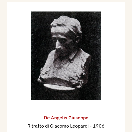
1925 - Giuseppe De Angelis: Ritratto (gesso),
Napoli, Cimento, Anno V, p. 148 ill.
1926 - Giuseppe De Angelis: Bozzetto (gesso),
Napoli, Cimento, Anno VI, p. 219.
1926 - Giuseppe De Angelis: Urna funeraria,
Napoli, Cimento, Anno VI, p. 241.
1951 - Ettore Padovano, Dizionario degli Artisti
Contemporanei, Milano, I.T.E., p. 102
2003 - Alfonso Panzetta, Nuovo Dizionario degli
Scultori Italiani dell’ottocento e del primo
novecento, volume I, A-L, Adarte, p. 305.
De Angelis Giuseppe
Ritratto di Giacomo Leopardi
- 1906