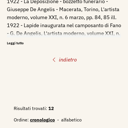
1922 - La Deposizione - bozzetto funerario -
Giuseppe De Angelis - Macerata, Torino, L'artista
moderno, volume XXI, n. 6 marzo, pp. 84, 85 ill.
1922 - Lapide inaugurata nel camposanto di Fano
- G. De Angelis, L'artista moderno, volume XXI, n.
14 luglio, p. 212 ill.
Leggi tutto
1922 - Bozzetti di Monumenti, Torino, L'artista
moderno, volume XXI, n. 15-16 agosto, p. 236,
indietro
237 ill.
1922 - Targa funeraria - G. De Angelis -
Macerata, Torino, L'artista moderno, volume XXI,
n. 22 novembre, p. 350 ill.
1925 - Giuseppe De Angelis: Bambino,
Napoli,Cimento, Anno V, n. 2 febbraio, p. 36 ill.
Risultati trovati:
12
1925 - Giuseppe De Angelis: Bozzetto (gesso),
Ordine:
cronologico
-
alfabetico
Napoli,Cimento, Anno V, p. 55 ill.