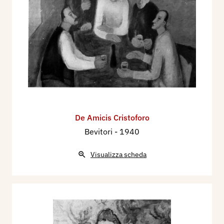
Brera e della Permanente, catalogo mostra, tav.
31.
1955 - Monteverdi, La XIX Biennale Nazionale
d'Arte alla Permanente di Milano, Arte Figurativa
Antica e Moderna, Milano, n. 6 nov.-dic., pp.
44/45 ill.
De Amicis Cristoforo
Bevitori
- 1940
Visualizza scheda