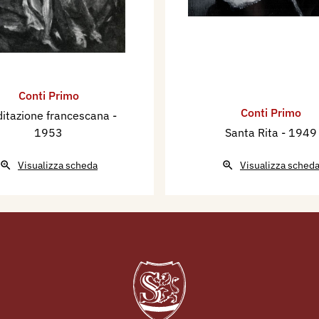
 p. 10.
mo Conti, Arte
.
 d'Arte. Biennale di
Conti Primo
talogo mostra, tav. 28.
Conti Primo
itazione francescana
-
zo Premio di Pittura
1953
Santa Rita
- 1949
nta dipinti di Primo
Visualizza scheda
Visualizza sched
 p. 75.
a. Le Esposizioni
995, Venezia, Electa, p.