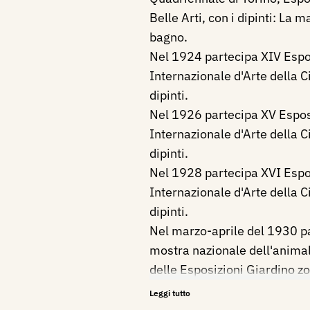
Belle Arti, con i dipinti: La
bagno.
Nel 1924 partecipa XIV Espo
Internazionale d'Arte della C
dipinti.
Nel 1926 partecipa XV Espos
Internazionale d'Arte della C
dipinti.
Nel 1928 partecipa XVI Espo
Internazionale d'Arte della C
dipinti.
Nel marzo-aprile del 1930 p
mostra nazionale dell'animale
delle Esposizioni Giardino z
Nel 1930 partecipa alla quar
Leggi tutto
Toscano a Firenze.