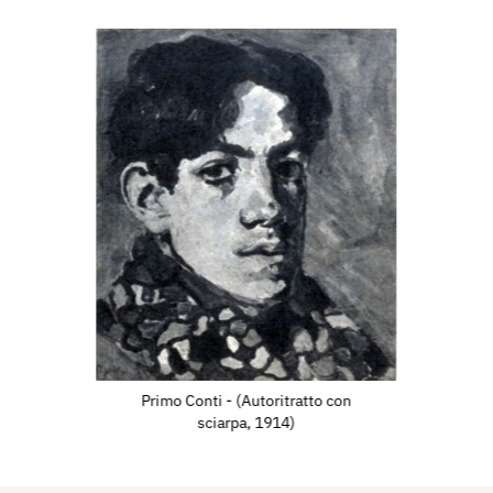
sizione Biennale
ittà di Venezia, con 13
posizione Biennale
ittà di Venezia, con 1
sizione Biennale
ittà di Venezia, con 1
Santa Rita" per la Chiesa
renze.
izione Nazionale d'Arte.
Primo Conti - (Autoritratto con
sciarpa, 1914)
manente, con il dipinto:
into "Il Battistero