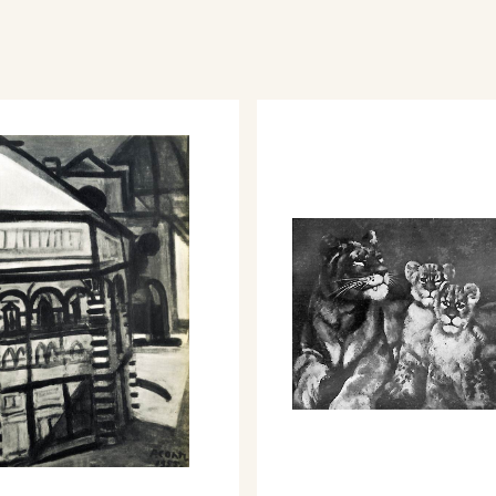
: Viaggio in Italia.
, a Venezia.
personale, esponendo
911 al 1924, presso la
Milano.
sizione Biennale
ittà di Venezia - Mostra
ipinti.
no, Esposizione
logo mostra, p. 42, nn.
 Prima Mostra nazionale
no, Rassegna della