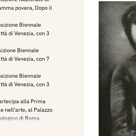
 mamma povera, Dopo il
sizione Biennale
ittà di Venezia, con 3
izione Biennale
ittà di Venezia, con 7
sizione Biennale
ittà di Venezia, con 3
artecipa alla Prima
 nell'arte, al Palazzo
oologico di Roma.
ta Mostra del Sindacato