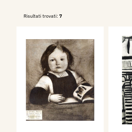
(Firenze 1955)", alla rassegna
Terzo Premio di Pittura ESSO
Risultati trovati:
7
Nel 1956 tiene una mostra 
Trenta dipinti eseguiti dal 1
Galleria Montenapoleone di 
Nel 1960 partecipa all' Espo
Internazionale d'Arte della C
Storica del Futurismo, con 2 d
Bibliografia:
1923 - Quadriennale di Tori
Nazionale di Belle Arti, cata
330, 332.
1930 - Corrado Pavolini, La
dell'Animale nell'Arte, Urbi