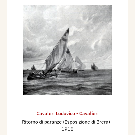
Patriottica di Milano, Milano, Arti Grafiche Pizzi e
Pizio, Tav. XXXVII.
1926 - Rio di Valverde, L'Esposizione Nazionale
di Brera. I Pittori. La Cultura Moderna - Natura ed
Arte, Milano, Vallardi, n. 1 gennaio, pp. 9, 12.
1927 - Catalogo della Esposizione Nazionale
d'Arte indetta dal Comitato per le onoranze a
Volta, catalogo mostra, Como, Istituto Carducci,
p. 25.
1939 - Premio Bergamo. Mostra Nazionale del
Paesaggio italiano, catalogo mostra, Bergamo,
Palazzo della Ragione, sett./ott., p. 37.
1955 - Luigi Servolini, Dizionario Illustrato degli
incisori italiani moderni e contemporanei,
Cavaleri Ludovico - Cavalieri
Milano, Gorlich, p. 183;
Ritorno di paranze (Esposizione di Brera)
-
1910
1996 - La Biennale di Venezia. Le Esposizioni