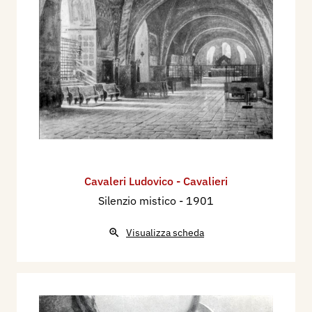
Onoranze a Volta, che si tiene nell'Istituto G.
Carducci di Como, con i dipinti: Vecchie case a
Cortina d'Ampezzo, Albero solitario, Mattino a S.
Vito di Cadore
.
Nel sett / ott. 1939 partecipa al Premio Bergamo.
Mostra Nazionale del Paesaggio italiano, a
Bergamo, nel Palazzo della Ragione, con il
dipinto:
ian Botello (di Proprietà)
Cavaleri Ludovico - Cavalieri
Silenzio mistico
- 1901
Bibliografia:
1901 - Vittorio Pica l'Arte Mondiale alla IV
Visualizza scheda
Esposizione di Venezia 1901, Numero speciale
dell'Emporium, agosto, p. 133/134.
1903 - Vittorio Pica, L'Arte Mondiale alla Quinta
Esposizione di Venezia, Bergamo, Istituto