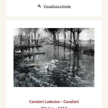
Internazionali d’Arte 1895-1995, Venezia,
Visualizza scheda
Electa, p. 355.
1999 - Zeno Davoli, La Raccolta di Stampe
“Angelo Davoli”, volume III, Cas-D, Reggio
Emilia, Edizioni Diabasis, p. 21 ill., 34/36.
Cavaleri Ludovico - Cavalieri