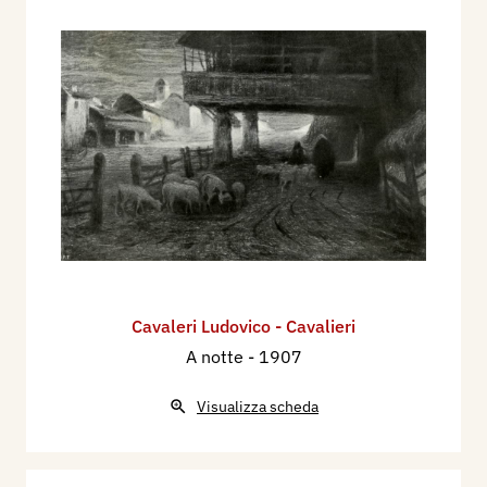
L'Illustrazione Italiana, n. 25, 20 giugno, pp. 702,
707 ill.
1922 - Rio di Valverde - Esposizione Nazionale
della R. Accademia di Brera e della Permanente,
Milano, La Cultura Moderna. Natura ed Arte, n. 6,
giugno, p. 328,
1922 - XIII Esposizione Internazionale d'Arte
della Città di Venezia, catalogo mostra, p. 45.
1922 - L'Esposizione di Venezia. La Cultura
Moderna, Natura ed Arte, n. 10, ottobre, Milano,
Vallardi, pp. 605, 606.
Cavaleri Ludovico - Cavalieri
1922 - La XIII Esposizione d'Arte Internazionale
A notte
- 1907
a Venezia, "Nella Villa abbandonata" - Cavaleri
Lodovico, Torino, L'artista moderno, volume XXI,
Visualizza scheda
n. 21 novembre, p. 332 ill.
1925 - La Quadreria della Società degli Artisti e