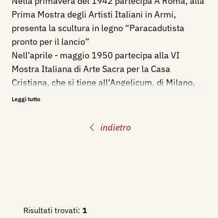
Nella primavera del 1942 partecipa A Roma, alla
Prima Mostra degli Artisti Italiani in Armi,
presenta la scultura in legno “Paracadutista
pronto per il lancio”
Nell’aprile - maggio 1950 partecipa alla VI
Mostra Italiana di Arte Sacra per la Casa
Cristiana, che si tiene all’Angelicum, di Milano,
con la scultura: Storie di Maria.
Leggi tutto
Bibliografia
indietro
1942 - Prima Mostra degli Artisti Italiani in Armi,
a cura Stato Maggiore R. Esercito, catalogo
mostra, Roma, Palazzo delle Esposizioni,
primavera, pp. 38, 150, ill.
1950 - VI Mostra Italiana di Arte Sacra per la
Casa Cristiana, catalogo mostra, Milano,
Risultati trovati:
1