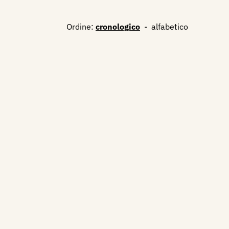
Ordine:
cronologico
-
alfabetico