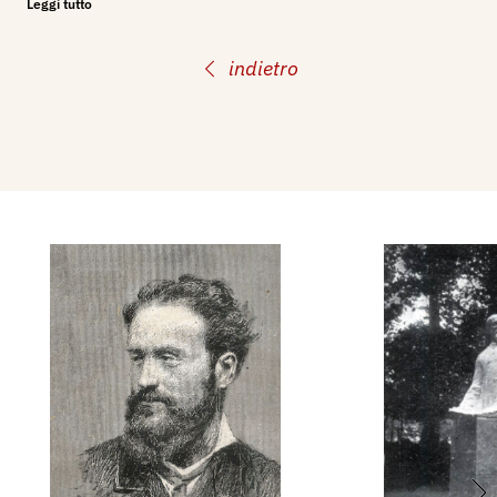
Leggi tutto
Baragiola: Ritratto di signora, Campagna
d'Orsenigo (Brianza).
indietro
Partecipa nel 1909 alla LXXIX Esposizione
Internazionale di Belle Arti di Roma - Società
degli Amatori e Cultori di Belle Arti.
Nel 1909 partecipa alla VIII Esposizione
Internazionale d'Arte della Città di Venezia, con i
dipinti: Estate in alta montagna, In pieno inverno.
Nel 1910 partecipa alla IX Esposizione
Internazionale d'Arte della Città di Venezia, con
una Mostra Individuale, espone 8 dipinti e 20
studi.
Bibliografia:
1880 - Gli artisti premiati all'Esposizione di
Torino - IV Pittori e scultori - Filippo Carcano,