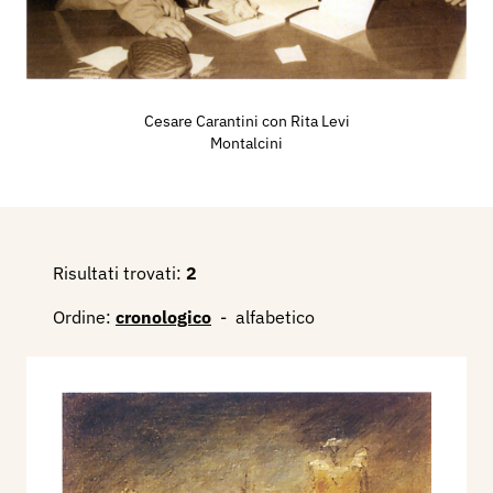
conoscere ed apprezzare nel suo luogo natale,
dove da molto tempo era tornato a vivere. (
Gabriella Mantovani - Castel d'Ario
).
Cesare Carantini con Rita Levi
Montalcini
Bibliografia
:
2000 - Adalberto Sartori - Arianna Sartori, Artisti
a Mantova nei secoli XIX e XX. Dizionario
biografico, volume II, Bond - Dic, Mantova,
Archivio Sartori Editore, pp. 707/708.
Risultati trovati:
2
2019 - Artisti Storici Casteldariesi (calendario
Ordine:
cronologico
-
alfabetico
2020), a cura di Gabriella Mantovani, Castel
d'Ario, Gruppo Pro Loco "Amici del Castello",
Luglio 2020.