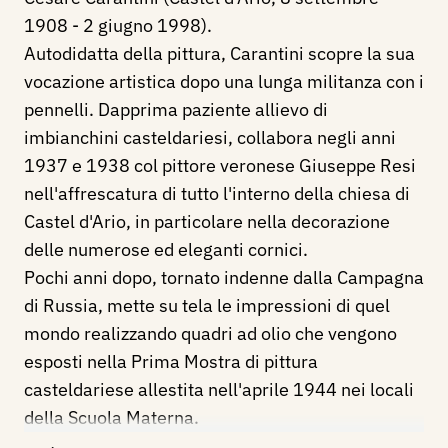
1908 - 2 giugno 1998).
Autodidatta della pittura, Carantini scopre la sua
vocazione artistica dopo una lunga militanza con i
pennelli. Dapprima paziente allievo di
imbianchini casteldariesi, collabora negli anni
1937 e 1938 col pittore veronese Giuseppe Resi
nell'affrescatura di tutto l'interno della chiesa di
Castel d'Ario, in particolare nella decorazione
delle numerose ed eleganti cornici.
Pochi anni dopo, tornato indenne dalla Campagna
di Russia, mette su tela le impressioni di quel
mondo realizzando quadri ad olio che vengono
esposti nella Prima Mostra di pittura
casteldariese allestita nell'aprile 1944 nei locali
della Scuola Materna.
Da allora si dedica con sempre maggior passione