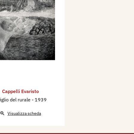
 mostra, Sindacato
e Arti Emilia -
, 16 aprile - 7 maggio
onisti e Artisti, Piazzale
ciale del Sindacato
omagna, catalogo
Cappelli Evaristo
figlio del rurale
- 1939
Visualizza scheda