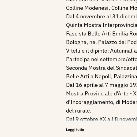
Colline Modenesi, Colline M
Dal 4 novembre al 31 dicemb
Quinta Mostra Interprovincia
Fascista Belle Arti Emilia R
Bologna, nel Palazzo del Pode
Vitelli e il dipinto: Autunnalia
Partecipa nel settembre/ott
Seconda Mostra del Sindacat
Belle Arti a Napoli, Palazzin
Dal 16 aprile al 7 maggio 19
Mostra Provinciale d'Arte - 
d'Incoraggiamento, di Modena, 
del rurale.
Dal 9 ottobre XX all'8 novem
partecipa alla IX Mostra Inte
Leggi tutto
Sindacato Fascista delle Art