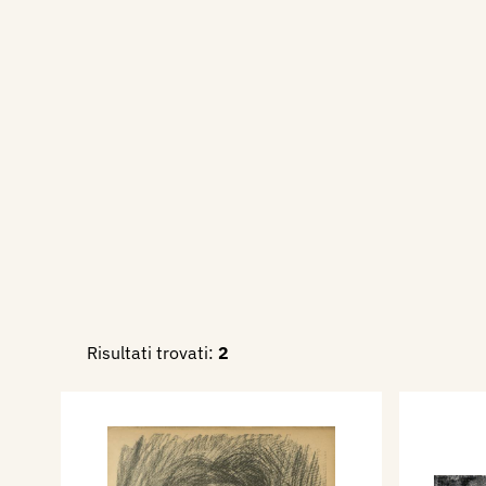
Bologna, nella Sede Dopolavo
Artisti, con le opere: Quare
fossalta.
Bibliografia:
1922 - "Espressiva figura", 
casa nostra, espressione di v
Artisti, Maggio, p. 5, tav. f.t.
1934 - IV Esposizione dell'Ar
Volto della Patria, rivista d
pei Paesaggi e Monumenti Pit
Risultati trovati:
2
Bologna, 1934, p. 10.
1936 - Quinta Mostra Interpr
Fascista Belle Arti Emilia R
mostra, Bologna, novembre -
1939 - VII Mostra Provincial