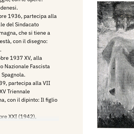
odenesi.
re 1936, partecipa alla
le del Sindacato
omagna, che si tiene a
stà, con il disegno:
.
obre 1937 XV, alla
o Nazionale Fascista
a Spagnola.
39, partecipa alla VII
XXV Triennale
con il dipinto: Il figlio
bre XXI (1942),
rprovinciale del
i Emilia Romagna, di