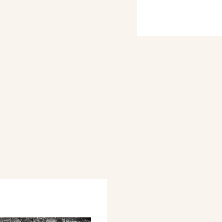
ro Professionisti e
simale in Duomo, La
Modena, Il Focolare di
ita della Famiglia degli
te del Paesaggio (Il
ell'Associazione Nazionale
toreschi d'Italia),
ovinciale del Sindacato
omagna, catalogo
 dicembre, pp. 20, 23.
e d'Arte - XXV Triennale