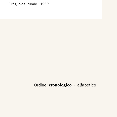
Il figlio del rurale
- 1939
Ordine:
cronologico
-
alfabetico