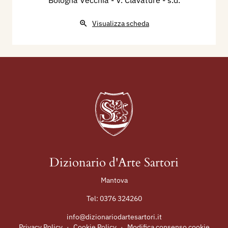
Bologna Vecchia - V. Clavature
- s.d.
Visualizza scheda
Dizionario d'Arte Sartori
Mantova
Tel:
0376 324260
info@dizionariodartesartori.it
Privacy Policy
·
Cookie Policy
·
Modifica consenso cookie