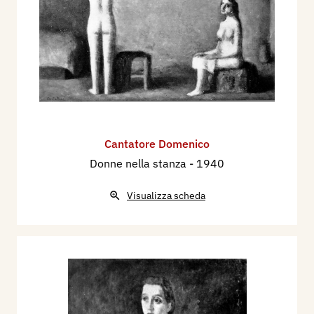
Dal 2 al 20 ottobre 1966 partecipa nella Sezione
Incisione, alla 2^ Biennale dell’Incisione italiana
d’oggi e del disegno originale, l’ex libris
contemporaneo nel mondo, con un’acquaforte, al
Palazzo della Ragione, di Padova.
Dal 18 al 27 febbraio 1967, nella sede
dell’Università del T.L. si tiene la mostra: L’Opera
Cantatore Domenico
Grafica di Domenico Cantatore, a cura
Donne nella stanza
- 1940
dell’Associazione Amici dell’Arte.
Partecipa dal 27 settembre al 9 novembre 1969
Visualizza scheda
alla II Biennale dell’Incisione Italiana,
organizzata dal Rotary Club Cittadella (PD), con le
acqueforti a colori: Composizione di oggetti,
Nudo sdraiato.
Dal 20 maggio al 20 giugno 1972 partecipa su
invito alla Mostra - Mercato “L’Incisione in Italia