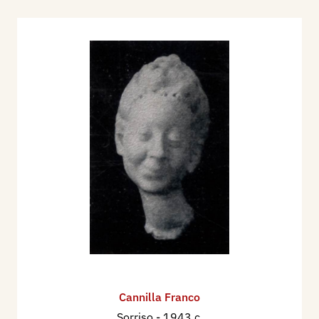
orienta a ricerche di carattere astratto. Partecipa
nel 1943 alla prima Quadriennale del
dopoguerra, la IV. F. con ricerche già
configuratamente astratte allestisce nel 1950
una personale alla Galleria dello Zodiaco di
Roma, presentato da Alberto Savinio,
proponendosi nello stesso anno alla XXV
Biennale di Venezia. Attraversa quindi un periodo
di impegnata riflessione sulle ricerche
precedenti da cui trae la convinzione di dover
operare un approfondimento rispetto a quelle.
Lavora prevalentemente in bronzo, in un dialogo,
di immagini sintetiche, con i lavori allora
contemporanei di Marino Marini, Agenore Fabbri,
e anche Emilio Greco, per un certo tondeggiare di
Cannilla Franco
volumi, realizzando immagini di intensa
Sorriso
- 1943 c.