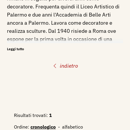
decoratore. Frequenta quindi il Liceo Artistico di
Palermo e due anni l'Accademia di Belle Arti
ancora a Palermo. Lavora come decoratore e
realizza sculture. Dal 1940 risiede a Roma ove
espone per la prima volta in occasione di una
sindacale Nella stessa circostanza la Galleria
Leggi tutto
Nazionale d'Arte Contemporanea di Roma gli
acquista una scultura. Nel 1942 esordisce in una
indietro
personale, col pittore siciliano Pippo Rizzo,
esponendo sculture e disegni presentati da Pier
Maria Bardi, che lo definisce uno dei dieci
migliori scultori italiani. A metà degli stessi anni
Quaranta realizza sculture, sempre di carattere
classico figurativo, come Ballerina, Nudo n. 2 del
Risultati trovati:
1
1945, con le quali si presenta alla Galleria del
Ordine:
cronologico
-
alfabetico
Secolo a Roma. Nel breve giro di qualche anno si