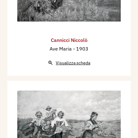
1934 - L. Giannitelli, Arte e suffragi per le vittime
del lavoro, Città del Vaticano, L'Illustrazione
Vaticana, rivista quindicinale, Anno V - num. 23,
1-15 dicembre, p. 1021.
Cannicci Niccolò
Ave Maria
- 1903
Visualizza scheda