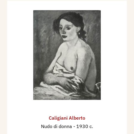
1932 - XVIII Esposizione Internazionale d'Arte
della Città di Venezia, catalogo mostra, p. 135.
1934 - XIX Esposizione Biennale Internazionale
d'Arte di Venezia, catalogo mostra, p. 98.
1955 - Luigi Servolini, Dizionario Illustrato degli
incisori italiani moderni e contemporanei,
Milano, Gorlich, p. 143;
1996 - Zeno Davoli, La Raccolta di Stampe
“Angelo Davoli”, volume II, Bip-Car, Reggio
Emilia, Edizioni Diabasis, p. 212.
Caligiani Alberto
Nudo di donna
- 1930 c.