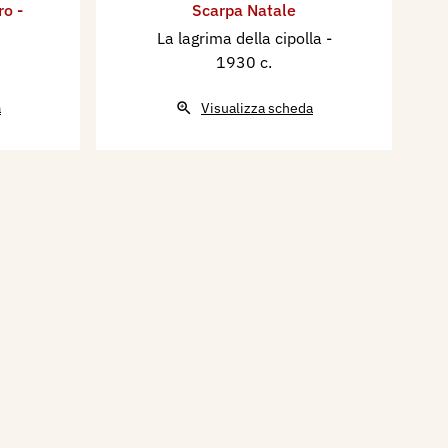
ro -
Scarpa Natale
La lagrima della cipolla
-
1930 c.
a
Visualizza scheda