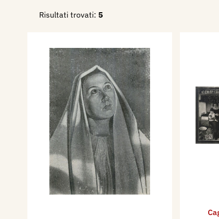
dipinti: Siesta, Riposo, natu
Risultati trovati:
5
Nel 1926 partecipa alla XV 
Internazionale d'Arte della C
dipinto
Nel 1930 partecipa alla XVI
Internazionale d'Arte della Ci
dipinto: La lagrima della cipo
Nel 1931 partecipa alla Most
Padova.
Nel 1932 partecipa alla XVII
Internazionale d'Arte della Ci
dipinti: C'era una volta..., L
preghiera.
Nel 1934 partecipa alla XIX
Internazionale d'Arte di Venez
Cag
Il randagio, Ritratto di conta