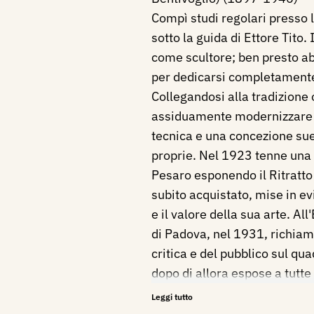
Compì studi regolari presso 
sotto la guida di Ettore Tito. I
come scultore; ben presto a
per dedicarsi completamente 
Collegandosi alla tradizione
assiduamente modernizzare i
tecnica e una concezione su
proprie. Nel 1923 tenne una
Pesaro esponendo il Ritratto
subito acquistato, mise in ev
e il valore della sua arte. Al
di Padova, nel 1931, richiamò
critica e del pubblico sul qu
dopo di allora espose a tutte
Salone di Parigi e ad altre es
Leggi tutto
suoi lavori si trovano in Arge