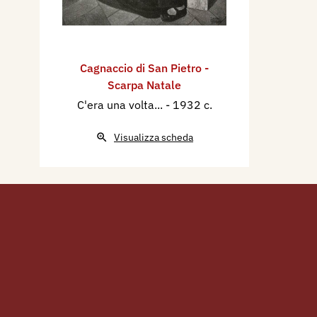
1924 - Guido Marangoni, L'ar
Venezia, La Grande Illustrazi
p. 16.
Cagnaccio di San Pietro -
1925 - Esposizione d'Arte de
Scarpa Natale
Venezie, catalogo mostra, Ve
C'era una volta...
- 1932 c.
1930 - XVII Esposizione Inte
Città di Venezia, catalogo mo
Visualizza scheda
1931 - Bruno Brunelli, La Mo
Padova, L'Illustrazione Itali
Milano, Treves, p. 130.
1934 - XIX Esposizione Bien
d'Arte di Venezia, catalogo m
1963 - Prima Mostra Artisti
1963), a cura della Unione 
d’Artisti, catalogo mostra, M
Turismo, ottobre, p. 16.