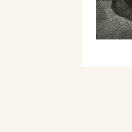
ltre raccolte italiane e
e (Madre, Vita, Dolore),
ale di Credito per il
ie, Donna allo specchio;
a. (
1963 - Prima
913-1963), a cura della
e d’Artisti, catalogo
 Turismo, ottobre, p. 16
 Esposizione
ittà di Venezia, con 1
izione d'Arte dei
, a Venezia, con i