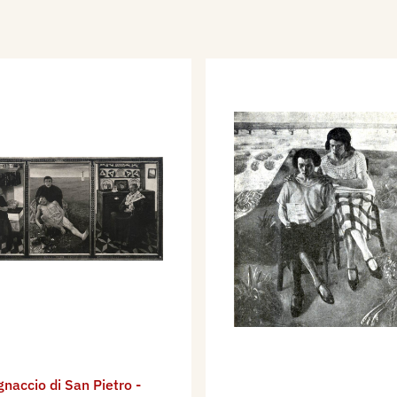
ra morta, Primavera.
Esposizione
ittà di Venezia, con 1
I Esposizione
ttà di Venezia, con il
lla.
ra d'Arte Sacra a
I Esposizione
ttà di Venezia, con tre
a ragazza e lo specchio, La
 Esposizione Biennale
ia, con i dipinti: Attesa,
naccio di San Pietro -
dinella.