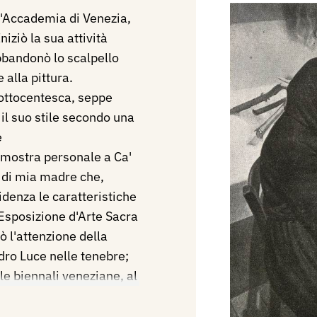
l'Accademia di Venezia,
niziò la sua attività
bbandonò lo scalpello
alla pittura.
 ottocentesca, seppe
l suo stile secondo una
e
 mostra personale a Ca'
 di mia madre che,
idenza le caratteristiche
l'Esposizione d'Arte Sacra
 l'attenzione della
adro Luce nelle tenebre;
 le biennali veneziane, al
posizioni straniere. Vari
ntina, nella Galleria