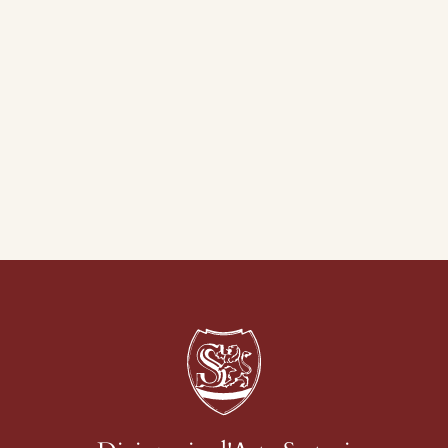
te Internazionale a
one d’Italia, n. 6 agosto,
i Combattenti delle Tre
nezia, p. 23, 24.
rnazionale d'Arte della
stra, p. 57.
stra d'Arte Sacra a
ana, II° semestre,
nale Internazionale
ostra, p. 187.
 Scomparsi (1913-
Internazionale Vedove
ilano, Palazzo del