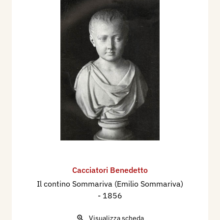
Per la Chiesa di San Sebastiano a Milano, esegue
il gruppo della Pietà in marmo di Carrara.
Esegue per il Cimitero Monumentale di Milano
:
- Monumento in marmo ad alto rilievo del dott.
Giovanni Rasori di Parma. Inaugurato nel 1840.
Nel 1887 esegue il gruppo “La pietà” su
sarcofago in granito di Biella, per la Sepoltura
Cacciatori.
Bibliografia
:
1851 - Ignazio Cantù, Gli artisti italiani
all'Esposizione di Londra, Album d'Esposizioni di
Belle Arti in Milano....., Milano, Canadelli, pp.
Cacciatori Benedetto
108/109.
Il contino Sommariva (Emilio Sommariva)
1864 - Monumento a Luigi Canina, (con ill.),
- 1856
Milano, Museo di Famiglia, n. 50, p. 804/806;
Visualizza scheda