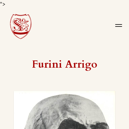
">
Furini Arrigo